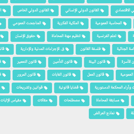
لي الاقتصادي
القانون الدولي الإنساني
القانون الدولي الخاص
ا
المحاسبة العمومية
الملكية الفكرية
المناجمنت العمومي
ة
تعلم الفرنسية
تنظيم مهنة المحاماة
حقوق الإنسان
سة الجنائية
فلسفة القانون
ق. الإجراءات المدنية والإدارية
قان
ن الأسرة
قانون البيئة
قانون التأمين
قانون التعمير
ق
العمومية
قانون العمل
قانون الغابات
قانون المرور
ق
 وآراء المحكمة الدستورية
قضايا قانونية
قوانين وتشريعات
مسابقة المحاماة
مصطلحات
مقالات
مقياس الإثبات
لة
نماذج العرائض