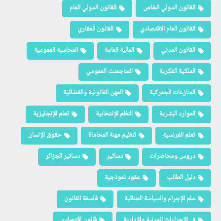
القانون الدولي الخاص
القانون الدولي العام
القانون العام الاقتصادي
القانون العقاري
القانون المدني
المالية العامة
المحاسبة العمومية
الملكية الفكرية
المناجمنت العمومي
المنازعات الجمركية
المهن القانونية والقضائية
الموارد البشرية
النظم الإنتخابية
تعلم الإنجليزية
تعلم الفرنسية
تنظيم مهنة المحاماة
حقوق الإنسان
دروس ومحاضرات
دساتير
دساتير الجزائر
دليل الطالب
عقود نموذجية
علم الإجرام والسياسة الجنائية
فلسفة القانون
ق. الإجراءات المدنية والإدارية
قانون إقتصادي