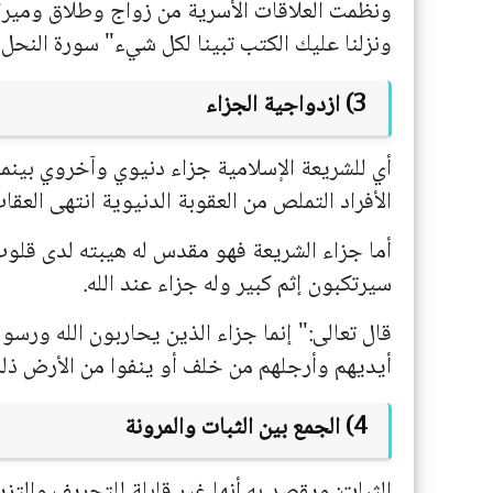
ونظمت العلاقات الأسرية من زواج وطلاق وميراث،
ونزلنا عليك الكتب تبينا لكل شيء" سورة النحل الآي
3) ازدواجية الجزاء
أي للشريعة الإسلامية جزاء دنيوي وآخروي بينم
الأفراد التملص من العقوبة الدنيوية انتهى العقاب
أما جزاء الشريعة فهو مقدس له هيبته لدى قلوب 
سيرتكبون إثم كبير وله جزاء عند الله.
قال تعالى:" إنما جزاء الذين يحاربون الله ورسو
أيديهم وأرجلهم من خلف أو ينفوا من الأرض ذلك
4) الجمع بين الثبات والمرونة
الثبات: ويقصد به أنها غير قابلة للتحريف والتز