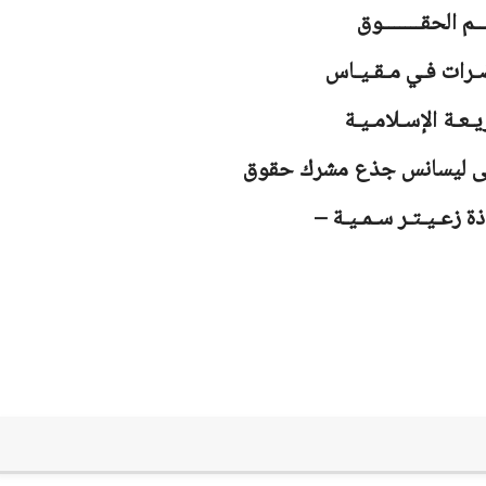
ـم الحقـــــــوق
ـرات فـي مـقـيـاس
يـعـة الإسـلامـيـة
ولى ليسانس جذع مشرك حقوق
ذة زعـيـتـر سـمـيـة –