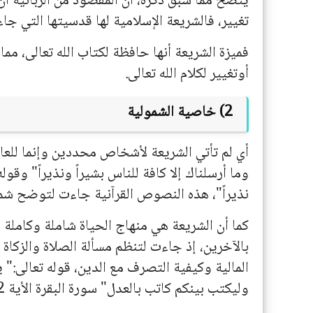
يتضح مما سبق ذكره، أن المقصود من الربانية أ
تغيير، فالشريعة الإسلامية لها قدسيتها التي ج
فميزة الشريعة أنها حافظة لكتاب الله تعالى، م
أوتغيير لكلام الله تعالى.
2) خاصية الشمولية
أي لم تأتي الشريعة لأشخاص محددين وإنما للعال
وما أرسلناك إلا كافة للناس بشيراً ونذيراً" وقول
نذيراً"، هذه النصوص القرآنية جاءت لتوضح شمو
كما أن الشريعة هي منهاج الحياة شاملة وكاملة وم
بالآخرين، إذ جاءت لتنظم مسألة الصلاة والزكاة
المالية وكيفية التصرف مع الدين، قوله تعالى:" ي
وليكتب بينكم كاتب بالعدل" سورة البقرة الأية 282.