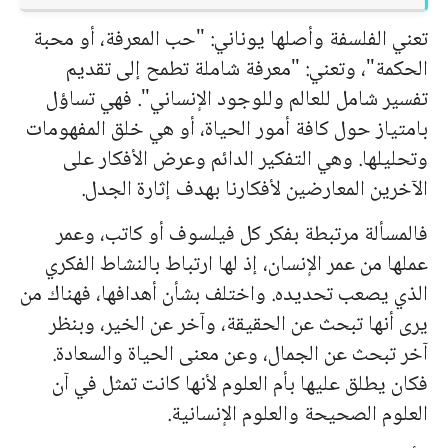
تعني الفلسفة وأصلها يوناني: "حب المعرفة، أو محبة
الحكمة"، وتعني: "معرفة شاملة تطمح إلى تقديم
تفسير شامل للعالم وللوجود الإنساني". فهي تساؤل
بامتياز حول كافة أمور الحياة، أو هي خلق المفهومات
وتحليلها. وهي التفكير الدائم وعرض الأفكار على
الآخرين المعارضين لأفكارنا
به
دف إثارة الجدل.
فالمسألة مرتبطة بفكر كل فيلسوف أو كاتب، وعمر
عملها من عمر الإنسان، إذ لها ارتباط بالنشاط الفكري
الذي يصعب تحديده. واختلف بشأن أهدافها، فهناك من
يرى أ
نه
ا تبحث عن الحقيقة، وآخر عن الخير، وبنظر
آخر تبحث عن الجمال، وعن معنى الحياة والسعادة.
فكان يطلق عليها بأم العلوم لأ
نه
ا كانت تمثل في آن
العلوم الصحيحة والعلوم الإنسانية.