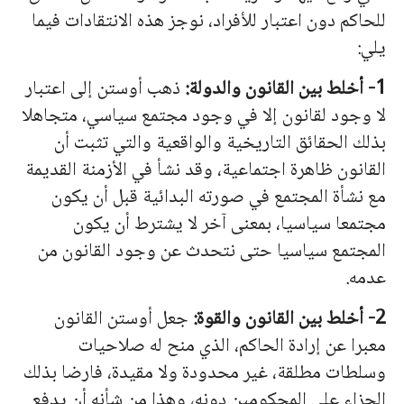
للحاكم دون اعتبار للأفراد، نوجز هذه الانتقادات فيما
يلي:
1- أخلط بين القانون والدولة:
ذهب أوستن إلى اعتبار
لا وجود لقانون إلا في وجود مجتمع سياسي، متجاهلا
بذلك الحقائق التاريخية والواقعية والتي تثبت أن
القانون ظاهرة اجتماعية، وقد نشأ في الأزمنة القديمة
مع نشأة ا
لمج
تمع في صورته البدائية قبل أن يكون
مجتمعا سياسيا، بمعنى آخر لا يشترط أن يكون
ا
لمج
تمع سياسيا حتى نتحدث عن وجود القانون من
عدمه.
2- أخلط بين القانون والقوة:
جعل أوستن القانون
معبرا عن إرادة الحاكم، الذي منح له صلاحيات
وسلطات مطلقة، غير محدودة ولا مقيدة، فارضا بذلك
الجزاء على المحكومين دونه، وهذا من شأنه أن يدفع