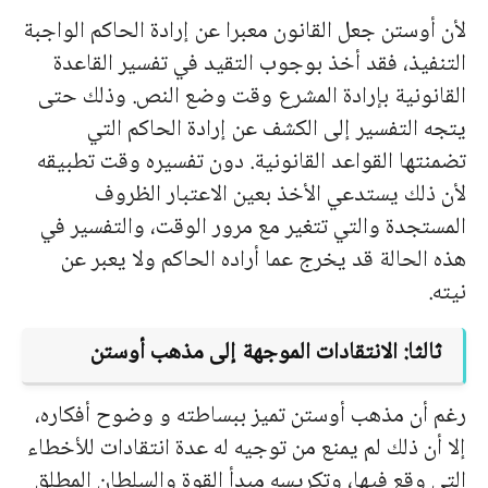
لأن أوستن جعل القانون معبرا عن إرادة الحاكم الواجبة
التنفيذ، فقد أخذ بوجوب التقيد في تفسير القاعدة
القانونية بإرادة المشرع وقت وضع النص. وذلك حتى
يتجه التفسير إلى الكشف عن إرادة الحاكم التي
تضمنتها القواعد القانونية. دون تفسيره وقت تطبيقه
لأن ذلك يستدعي الأخذ بعين الاعتبار الظروف
المستجدة والتي تتغير مع مرور الوقت، والتفسير في
هذه الحالة قد يخرج عما أراده الحاكم ولا يعبر عن
نيته.
ثالثا: الانتقادات الموجهة إلى مذهب أوستن
رغم أن مذهب أوستن تميز ببساطته و وضوح أفكاره،
إلا أن ذلك لم يمنع من توجيه له عدة انتقادات للأخطاء
التي وقع فيها، وتكريسه مبدأ القوة والسلطان المطلق