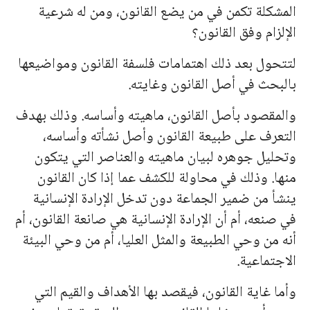
المشكلة تكمن في من يضع القانون، ومن له شرعية
الإلزام وفق القانون؟
لتتحول بعد ذلك اهتمامات فلسفة القانون ومواضيعها
بالبحث في أصل القانون وغايته.
والمقصود بأصل القانون، ماهيته وأساسه. وذلك
به
دف
التعرف على طبيعة القانون وأصل نشأته وأساسه،
وتحليل جوهره لبيان ماهيته والعناصر التي يتكون
منها. وذلك في محاولة للكشف عما إذا كان القانون
ينشأ من ضمير الجماعة دون تدخل الإرادة الإنسانية
في صنعه، أم أن الإرادة الإنسانية هي صانعة القانون، أم
أنه من وحي الطبيعة والمثل العليا، أم من وحي البيئة
الاجتماعية.
وأما غاية القانون، فيقصد
به
ا الأهداف والقيم التي