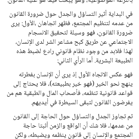
بالنزعة الموضوعية، وهو يبحث فيما هو عليه القانون.
في البداية أثير التساؤل والجدل حول ضرورة القانون
من عدمه لتنظيم ا
لمج
تمع، فظهر اتجاهان ،الأول: يرى
ضرورة القانون، فهو وسيلة لتحقيق الانسجام
الاجتماعي عن طريق كبح مشاعر الشر لدى الإنسان،
لهذا فلابد من وجود نظام قانوني رادع لضبط هذه
الطبيعة البشرية. أما الرأي الثاني:
فهو عكس الاتجاه الأول إذ يرى أن الإنسان بفطرته
ينهج نحو الخير (فهو خير بطبيعته)، فلا يحتاج إلى
قواعد قانونية تنظمه، فأصحاب المال والطبقية هم من
يفرضون القانون لتبقى السيطرة في أيديهم.
ثم تجاوز الجدل والتساؤل حول الحاجة إلى القانون
من عدمها، فلا شك أن الواقع والزمن أثبتا حاجة
ا
لمج
تمع والإنسان إلى قانون ينظمه ويضبطه، ولكن