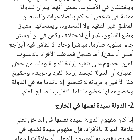
ويختلفان في الأسلوب، بمعنى أ
نه
ما يقران للدولة
ممثلة في شخص الحاكم بالصلاحيات والسلطان
المطلق غير المقيد ولا المحدود، ويمنحا
نه
ا امتياز
وضع القانون، غير أن الاختلاف يكمن في أن أوستن
جاء أسلوبه صارما، مباشرا وحادا لا نقاش فيه (يراجع
أسس أوستن). أما هيجل فخاطب الأفراد بالأسلوب
المرن لحملهم على تنفيذ إرادة الدولة وذلك من خلال
اعتباره أن الدولة تجسد إرادة الفرد وحريته، وحقوق
هذا الأخير وحرياته لا تتحقق إلا باندماجه في الدولة
وخضوعه لها خضوعا تاما، لتغليب الصالح العام.
2- الدولة سيدة نفسها في الخارج
إذا كان مفهوم الدولة سيدة نفسها في الداخل تعني
علاقة الدولة بالأفراد، فإن مفهوم سيدة نفسها في
الخارج يقصد به المستوى الدولي أو علاقات الدولة