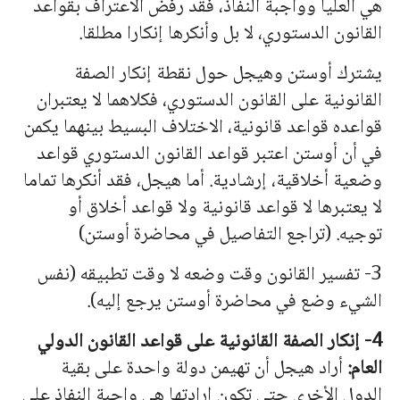
هي العليا وواجبة النفاذ، فقد رفض الاعتراف بقواعد
القانون الدستوري، لا بل وأنكرها إنكارا مطلقا.
يشترك أوستن وهيجل حول نقطة إنكار الصفة
القانونية على القانون الدستوري، فكلاهما لا يعتبران
قواعده قواعد قانونية، الاختلاف البسيط بينهما يكمن
في أن أوستن اعتبر قواعد القانون الدستوري قواعد
وضعية أخلاقية، إرشادية. أما هيجل، فقد أنكرها تماما
لا يعتبرها لا قواعد قانونية ولا قواعد أخلاق أو
توجيه. (تراجع التفاصيل في محاضرة أوستن)
3- تفسير القانون وقت وضعه لا وقت تطبيقه (نفس
الشيء وضع في محاضرة أوستن يرجع إليه).
4- إنكار الصفة القانونية على قواعد القانون الدولي
العام:
أراد هيجل أن تهيمن دولة واحدة على بقية
الدول الأخرى حتى تكون إراد
ته
ا هي واجبة النفاذ على