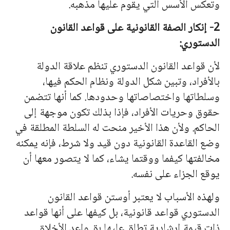
وتعكس الأسس التي يقوم عليها مذهبه.
2- إنكار الصفة القانونية على قواعد القانون
الدستوري:
لأن قواعد القانون الدستوري تنظم علاقة الدولة
بالأفراد، وتبين شكل الدولة ونظام الحكم فيها،
وسلطا
ته
ا واختصاصا
ته
ا وحدودها. كما أ
نه
ا تتضمن
حقوق وحريات الأفراد، فإ
ذ
ا بذلك تكون موجهة إلى
الحاكم. ولأن هذا الأخير منحت له السلطة المطلقة في
وضع القاعدة القانونية دون قيد ولا شرط، فإنه يمكنه
مخالفتها كيفما ووقتما يشاء، كما لا يتصور معها أن
يوقع الجزاء على نفسه.
ولهذه الأسباب لا يعتبر أوستن قواعد القانون
الدستوري قواعد قانونية، بل كيفها على أ
نه
ا قواعد
ذات قيمة إرشادية تطلق عليها بق واعد الأخلاق