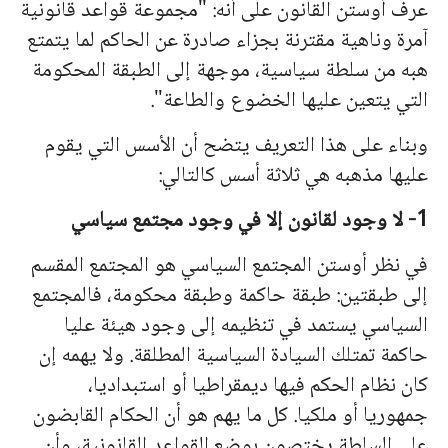
عرف أوستن القانون على أنه: "مجموعة قواعد قانونية
آمرة وناهية مقترنة بجزاء صادرة عن الحاكم لما يتمتع
هبه من سلطة سياسية، موجهة إلى الطبقة المحكومة
التي يتعين عليها الخضوع والطاعة".
وبناء على هذا التعريف يتضح أن الأسس التي يقوم
عليها مذهبه هي ثلاثة أسس كالتالي:
1- لا وجود لقانون إلا في وجود مجتمع سياسي
في نظر أوستن ا
لمج
تمع السياسي هو ا
لمج
تمع المقسم
إلى طبقتين: طبقة حاكمة وطبقة محكومة، فا
لمج
تمع
السياسي يستمد في تنظيمه إلى وجود هيئة عليا
حاكمة تمتلك السيادة السياسية المطلقة. ولا يهمه إن
كان نظام الحكم فيها ديمقراطيا أو استبداديا،
جمهوريا أو ملكيا. كل ما يهم هو أن الحكام القابضون
على السلطة يختصون بوضع القواعد القانونية، وأن