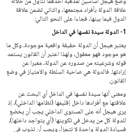
وضع هيجل أساسين لمذهبه أحدهما تناول من خلاله
علاقة الدولة بأفراد مجتمعها، والثاني تضمن علاقة
الدول فيما بينها، فجاءا على النحو التالي:
1- الدولة سيدة نفسها في الداخل
يعتبر هيجل أن الدولة حقيقة واقعية موجودة، وكل ما
هو موجود فهو معقول، ولهذا اعتبر أن القانون يستمد
قوته وشرعيته من صدوره عن الدولة، معبرا عن
إراد
ته
ا. فالدولة هي صاحبة السلطة والامتياز في وضع
القانون.
ومعنى أ
نه
ا سيدة نفسها في الداخل أي البحث عن
علاقتها مع أفرادها داخل إقليمها (نظامها الداخلي)، إذ
يرى هيجل أنه على المستوى الداخلي يجب أن يخضع
للدولة كل من يدخل في تكوينها (أي يتواجد داخلها)،
فسيادة الدولة واحدة لا تتجزأ، ويجب أن تذوب في