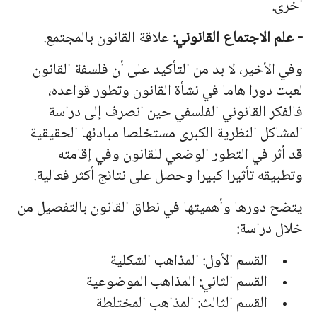
أخرى.
- علم الاجتماع القانوني:
علاقة القانون با
لمج
تمع.
وفي الأخير، لا بد من التأكيد على أن فلسفة القانون
لعبت دورا هاما في نشأة القانون وتطور قواعده،
فالفكر القانوني الفلسفي حين انصرف إلى دراسة
المشاكل النظرية الكبرى مستخلصا مبادئها الحقيقية
قد أثر في التطور الوضعي للقانون وفي إقامته
وتطبيقه تأثيرا كبيرا وحصل على نتائج أكثر فعالية.
يتضح دورها وأهميتها في نطاق القانون بالتفصيل من
خلال دراسة:
القسم الأول: المذاهب الشكلية
القسم الثاني: المذاهب الموضوعية
القسم الثالث: المذاهب المختلطة