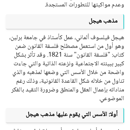
وعدم مواكبتها للتطورات المستجدة.
مذهب هيجل
هيجل فيلسوف ألماني، عمل كأستاذ في جامعة برلين،
وهو أول من استعمل مصطلح فلسفة القانون ضمن
كتاب: "فلسفة القانون" سنة 1821. وقد تأثر بشكل
كبير ببيئته الاجتماعية ونزعته الذاتية والتي جاءت
واضحة من خلال الأسس التي وضعها لمذهبه والذي
تناول من خلاله شكل القاعدة القانونية، وذلك رغم
مناداته بإعمال العقل والمنطق وضرورة التقيد بالفكر
الموضوعي.
أولا: الأسس التي يقوم عليها مذهب هيجل