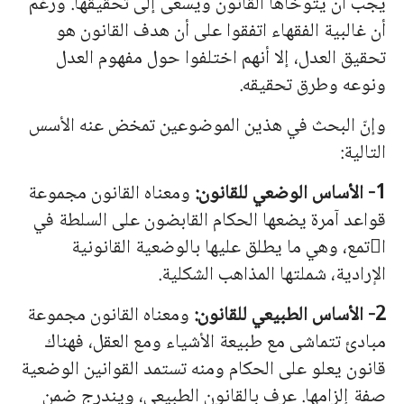
يجب أن يتوخاها القانون ويسعى إلى تحقيقها. ورغم
أن غالبية الفقهاء اتفقوا على أن هدف القانون هو
تحقيق العدل، إلا أ
نه
م اختلفوا حول مفهوم العدل
ونوعه وطرق تحقيقه.
وإنّ البحث في هذين الموضوعين تمخض عنه الأسس
التالية:
1- الأساس الوضعي للقانون:
ومعناه القانون مجموعة
قواعد آمرة يضعها الحكام القابضون على السلطة في
ا

تمع، وهي ما يطلق عليها بالوضعية القانونية
الإرادية، شملتها المذاهب الشكلية.
2- الأساس الطبيعي للقانون:
ومعناه القانون مجموعة
مبادئ تتماشى مع طبيعة الأشياء ومع العقل، فهناك
قانون يعلو على الحكام ومنه تستمد القوانين الوضعية
صفة إلزامها. عرف بالقانون الطبيعي، ويندرج ضمن