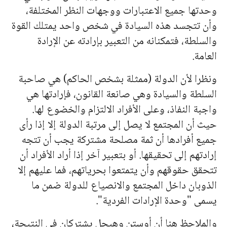
وحد
ته
ا جميع الاعتبارات ووجهات النظر المختلفة،
وأن تتجسد هذه السيادة في شخص واحد يمتلك القوة
والسلطة، فتمكنانه من التعبير بإرادته عن الإرادة
العامة.
ونظرا لأن الدولة (ممثلة بشخص الحاكم) هي صاحبة
السلطة والسيادة وهي صانعة القانون، فإراد
ته
ا هي
واجبة النفاذ، وعلى الأفراد الالتزام والخضوع لها.
حيث أن ا
لمج
تمع لا يصل إلى مرتبة الدولة إلا إذا رأى
جميع أفرادها أن ثمة مصلحة مشتركة يجب أن تتجه
إراد
ته
م إلى تحقيقها. أو بتعبير آخر إذا أراد الأفراد أن
تتحقق حقوقهم وأن يتمتعوا بحريا
ته
م، فما عليهم إلا
الذوبان داخل ا
لمج
تمع والانصياع للدولة ضمن ما
يسمى "وحدة الإرادات الفردية".
والملاحظ هنا أن أوستن وهيجل يشتركان في النتيجة،