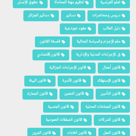
تعلم الفرنسية
تنظيم مهنة المحاماة
حقوق الإنسان
دروس ومحاضرات
دساتير
دساتير الجزائر
دليل الطالب
عقود نموذجية
علم الإجرام والسياسة الجنائية
فلسفة القانون
ق. الإجراءات المدنية والإدارية
قانون إقتصادي
قانون أعمال
قانون الإجراءات الجزائية
قانون الإستهلاك
قانون الأسرة
قانون البيئة
قانون التأمين
قانون التعمير
قانون الجمارك
قانون الجماعات المحلية
قانون الجنسية
قانون الشركات
قانون الصفقات العمومية
قانون العمل
قانون الغابات
قانون المرور