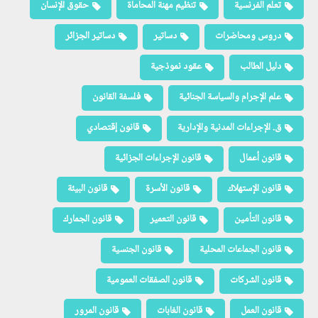
تعلم الفرنسية
تنظيم مهنة المحاماة
حقوق الإنسان
دروس ومحاضرات
دساتير
دساتير الجزائر
دليل الطالب
عقود نموذجية
علم الإجرام والسياسة الجنائية
فلسفة القانون
ق. الإجراءات المدنية والإدارية
قانون إقتصادي
قانون أعمال
قانون الإجراءات الجزائية
قانون الإستهلاك
قانون الأسرة
قانون البيئة
قانون التأمين
قانون التعمير
قانون الجمارك
قانون الجماعات المحلية
قانون الجنسية
قانون الشركات
قانون الصفقات العمومية
قانون العمل
قانون الغابات
قانون المرور