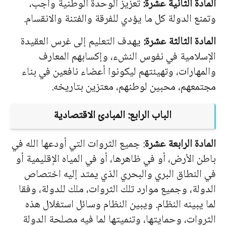
المادة الثانية عشرة:
تعزيز الوحدة الوطنية واجب،
وتمنع الدولة كل ما يؤدي للفرقة والفتنة والانقسام.
المادة الثالثة عشرة:
يهدف التعليم إلى غرس العقيدة
الإسلامية في نفوس النشء، وإكسابهم المعارف
والمهارات، وتهيئتهم ليكونوا أعضاء نافعين في بناء
مجتمعهم، محبين لوطنهم، معتزين بتاريخه.
الباب الرابع: المبادئ الاقتصادية
المادة الرابعة عشرة
: جميع الثروات التي أودعها الله في
باطن الأرض، أو في ظاهرها، أو في المياه الإقليمية أو
في النطاق البري والبحري الذي يمتد إليه اختصاص
الدولة، وجميع موارد تلك الثروات، ملك للدولة، وفقا
لما يبينه النظام. ويبين النظام وسائل استغلال هذه
الثروات، وحمايتها، وتنميتها لما فيه مصلحة الدولة