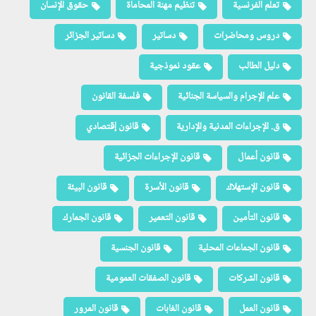
تعلم الفرنسية
تنظيم مهنة المحاماة
حقوق الإنسان
دروس ومحاضرات
دساتير
دساتير الجزائر
دليل الطالب
عقود نموذجية
علم الإجرام والسياسة الجنائية
فلسفة القانون
ق. الإجراءات المدنية والإدارية
قانون إقتصادي
قانون أعمال
قانون الإجراءات الجزائية
قانون الإستهلاك
قانون الأسرة
قانون البيئة
قانون التأمين
قانون التعمير
قانون الجمارك
قانون الجماعات المحلية
قانون الجنسية
قانون الشركات
قانون الصفقات العمومية
قانون العمل
قانون الغابات
قانون المرور