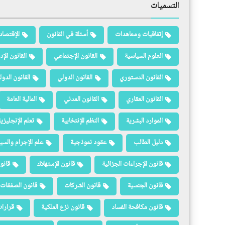
التسميات
إتفاقيات ومعاهدات
أسئلة في القانون
الإقتصاد
العلوم السياسية
القانون الإجتماعي
القانون الإد
القانون الدستوري
القانون الدولي
القانون الدو
القانون العقاري
القانون المدني
المالية العامة
الموارد البشرية
النظم الإنتخابية
تعلم الإنجليزي
دليل الطالب
عقود نموذجية
علم الإجرام والسيا
قانون الإجراءات الجزائية
قانون الإستهلاك
قانو
قانون الجنسية
قانون الشركات
قانون الصفقات 
قانون مكافحة الفساد
قانون نزع الملكية
قرارات