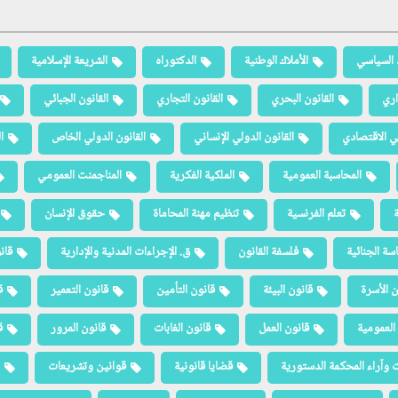
 السياسي
الأملاك الوطنية
الدكتوراه
الشريعة الإسلامية
اري
القانون البحري
القانون التجاري
القانون الجبائي
لي الاقتصادي
القانون الدولي الإنساني
القانون الدولي الخاص
ا
المحاسبة العمومية
الملكية الفكرية
المناجمنت العمومي
ة
تعلم الفرنسية
تنظيم مهنة المحاماة
حقوق الإنسان
سة الجنائية
فلسفة القانون
ق. الإجراءات المدنية والإدارية
قان
ن الأسرة
قانون البيئة
قانون التأمين
قانون التعمير
ق
العمومية
قانون العمل
قانون الغابات
قانون المرور
ق
 وآراء المحكمة الدستورية
قضايا قانونية
قوانين وتشريعات