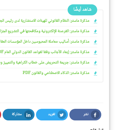
شاهد أيضًا
مذكرة ماستر: النظام القانوني للهيئات الاستشارية لدى رئيس الجمهو
مذكرة ماستر: القرصنة الإلكترونية ومكافحتها في التشريع الجزائري
مذكرة ماستر: أساليب معاملة المحبوسين داخل المؤسسات العقابية 
مذكرة ماستر: إبعاد الأجانب وفقا لقواعد القانون الدولي العام PDF
مذكرة ماستر: جريمة التحريض على خطاب الكراهية والتمييز وفقا ل
مذكرة ماستر: الذكاء الاصطناعي والقانون PDF
نشر
تغريد
مشاركة
LinkedIn
Twitter
Facebook