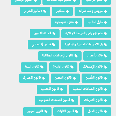
تعلم الفرنسية
تنظيم مهنة المحاماة
حقوق الإنسان
دروس ومحاضرات
دساتير
دساتير الجزائر
دليل الطالب
عقود نموذجية
علم الإجرام والسياسة الجنائية
فلسفة القانون
ق. الإجراءات المدنية والإدارية
قانون إقتصادي
قانون أعمال
قانون الإجراءات الجزائية
قانون الإستهلاك
قانون الأسرة
قانون البيئة
قانون التأمين
قانون التعمير
قانون الجمارك
قانون الجماعات المحلية
قانون الجنسية
قانون الشركات
قانون الصفقات العمومية
قانون العمل
قانون الغابات
قانون المرور