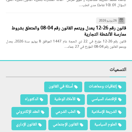
جامعة محمد الشريف مساعدية | سوق أهراس - المادة المشتركة (نظرية القانون، نظرية الحق)
السؤال 01: (10 نقاط): مدى انطب…
26 يونيو 2026
قانون رقم 26-12 يعدل ويتمم القانون رقم 04-08 والمتعلق بشروط
ممارسة الأنشطة التجارية
قانون رقم 26-12 مؤرخ في 22 ذي الحجة عام 1447 الموافق 8 يونيو سنة 2026، يعدل
ويتمم القانون رقم 04-08 المؤرخ في 27 جماد…
التسميات
إتفاقيات ومعاهدات
أسئلة في القانون
الإقتصاد السياسي
الأملاك الوطنية
الدكتوراه
الشريعة الإسلامية
الطب الشرعي
العقد الإلكتروني
العلوم السياسية
القانون الإجتماعي
القانون الإداري