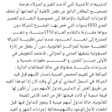
التشريعات الأجنبية التي أتاحت للغير و الشركاء فرصة
تصحيــــح البطلان الناتج عن نقص الأهلية أو انعدامها أو تخلف
الإجراءات الشكلية، بالإضافة إلى خصوصية التقـــــادم القصير
المدى (03) سنوات التي خص بهـــا المشـــرع الشركة دون
سواها مقـــــارنة بالتقادم العــــام (15) سنـــــــة، و ذهــــب
المشرع إلى ابعــــــــد الحـــــدود عندما تبنى نظريـــــة الشركة
الفعليـــــة حماية للمراكـــــز القانونية، دون أن يغفل عن إثارة
المسؤولية بشقيها المدني و الجزائي ، فاعتمد التعويض في
الأولى جبــــــرا للضرر، و اقـــــــــــــــر عقوبات حبسية و
غــــرامات ماليــــــــة متفاوتة في حالة المخالفات التالية :
المبالغة في تقييم الحصص العينية،إصدار الأسهم قبل قيد
الشركة في السجل التجاري أو في أي وقت كان إذا تم هذا القيد
عن طريق الغش أو التدليس،تداول الأسهم دون أن تكون لها
قيمة اسمية أو كانت قيمتها اقل من الحد الأدنى للقيمة
القانونية، حالة تداول أسهم عينية لا يجوز التداول فيها قبل
انقضاء الأجل،الوعود بالأسهم،مخالفة إجراءات الشهر و القيد