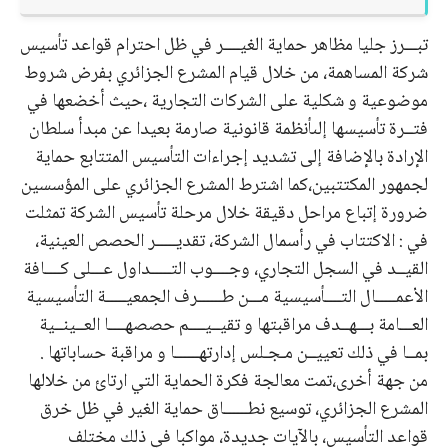
تبـــرز جليا مظاهر حماية الغيــــر في ظل احترام قواعد تأسيس
شركة المساهمة، من خلال قيام المشرع الجزائري بفرض شروط
موضوعية و شكلية على الشركات التجارية ،حيث أخضعها في
فتــرة تأسيسها إلىأنظمة قانونية صارمة بعيدا عن مبدأ سلطان
الإرادة بالإضافة إلى تشديد إجراءات التأسيس المتتابع حماية
لجمهور المكتتبين،كما اشترط المشرع الجزائري على المؤسسين
ضرورة إتباع مراحل دقيقة خلال مرحلة تأسيس الشركة تمثلت
في : الاكتتاب في رأسمال الشركة، تقديـــــر الحصص العينية،
القيــد في السجل التجاري، وجــــوب التـــــداول عـــلى كــــافة
الأعمـــــال التــــأسيسية مـــن طــــــرف الجمعيـــــة التأسيسية
العـــامة بـــهــدف مراقبتها و تقيــيــــم حصصهــــا العــينــية
بمــا في ذلك تعييــن مـجـلس إدارتهــــــا و مراقبة حساباتها .
من جهة أخرى،تمت معالجة فكرة الحماية التي ارتائ من خلالها
المشرع الجزائري، توسيع نطــــــاق حماية الغير في ظل خرق
قواعد التأسيس، بالآيات جديدة، مواكبا في ذلك مختلف