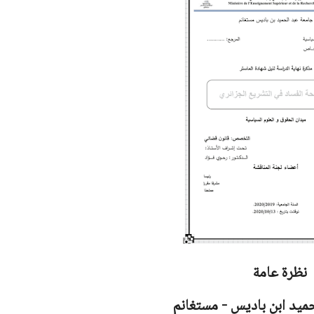
نظرة عامة
ميد ابن باديس - مستغانم