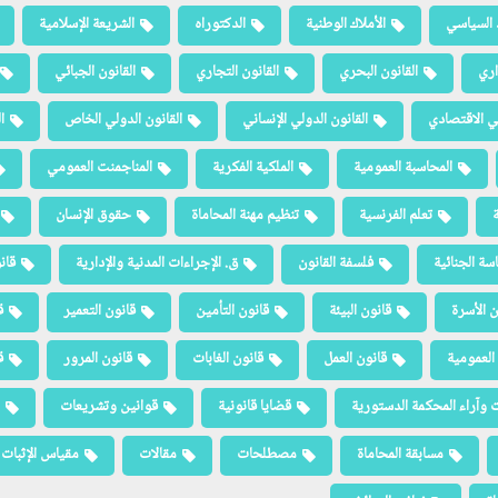
 السياسي
الأملاك الوطنية
الدكتوراه
الشريعة الإسلامية
اري
القانون البحري
القانون التجاري
القانون الجبائي
لي الاقتصادي
القانون الدولي الإنساني
القانون الدولي الخاص
ا
المحاسبة العمومية
الملكية الفكرية
المناجمنت العمومي
ة
تعلم الفرنسية
تنظيم مهنة المحاماة
حقوق الإنسان
سة الجنائية
فلسفة القانون
ق. الإجراءات المدنية والإدارية
قان
ن الأسرة
قانون البيئة
قانون التأمين
قانون التعمير
ق
العمومية
قانون العمل
قانون الغابات
قانون المرور
ق
 وآراء المحكمة الدستورية
قضايا قانونية
قوانين وتشريعات
مسابقة المحاماة
مصطلحات
مقالات
مقياس الإثبات