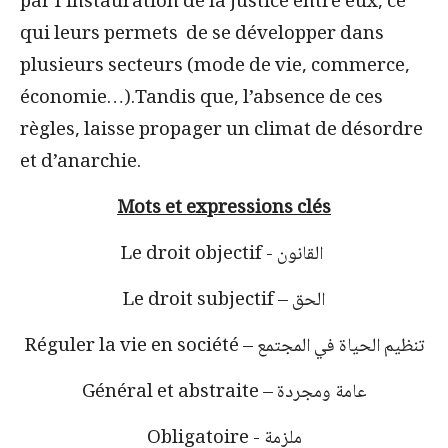
par l’instauration de la justice entre eux, ce
qui leurs permets de se développer dans
plusieurs secteurs (mode de vie, commerce,
économie…).Tandis que, l’absence de ces
règles, laisse propager un climat de désordre
et d’anarchie.
Mots et
expressions clés
القانون
Le droit objectif -
الحق
Le droit subjectif –
تنظيم الحياة في المجتمع
Réguler la vie en société –
عامة ومجردة
Général et abstraite –
ملزمة
Obligatoire -