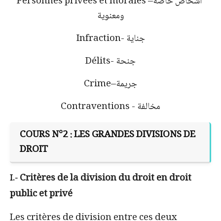
أشخاص خاصة
Personnes privées et morales –
ومعنوية
جناية
Infraction-
جنحة
Délits-
جريمة
Crime–
مخالفة
Contraventions -
COURS N°2 :
LES GRANDES DIVISIONS DE
DROIT
Critères de la division du droit en droit
I.-
public et privé
Les critères de division entre ces deux