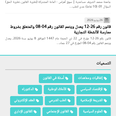
جامعة محمد الشريف مساعدية | سوق أهراس - المادة المشتركة (نظرية القانون، نظرية الحق)
السؤال 01: (10 نقاط): مدى انطب…
26 يونيو 2026
قانون رقم 26-12 يعدل ويتمم القانون رقم 04-08 والمتعلق بشروط
ممارسة الأنشطة التجارية
قانون رقم 26-12 مؤرخ في 22 ذي الحجة عام 1447 الموافق 8 يونيو سنة 2026، يعدل
ويتمم القانون رقم 04-08 المؤرخ في 27 جماد…
التسميات
إتفاقيات ومعاهدات
أسئلة في القانون
الإقتصاد السياسي
الأملاك الوطنية
الدكتوراه
الشريعة الإسلامية
الطب الشرعي
العقد الإلكتروني
العلوم السياسية
القانون الإجتماعي
القانون الإداري