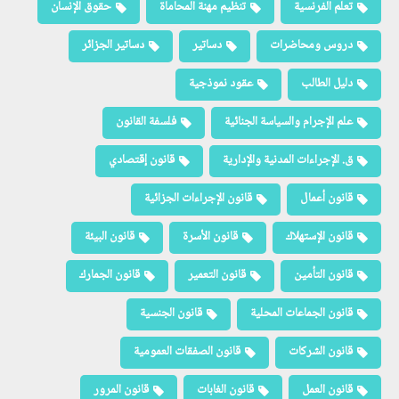
تعلم الفرنسية
تنظيم مهنة المحاماة
حقوق الإنسان
دروس ومحاضرات
دساتير
دساتير الجزائر
دليل الطالب
عقود نموذجية
علم الإجرام والسياسة الجنائية
فلسفة القانون
ق. الإجراءات المدنية والإدارية
قانون إقتصادي
قانون أعمال
قانون الإجراءات الجزائية
قانون الإستهلاك
قانون الأسرة
قانون البيئة
قانون التأمين
قانون التعمير
قانون الجمارك
قانون الجماعات المحلية
قانون الجنسية
قانون الشركات
قانون الصفقات العمومية
قانون العمل
قانون الغابات
قانون المرور