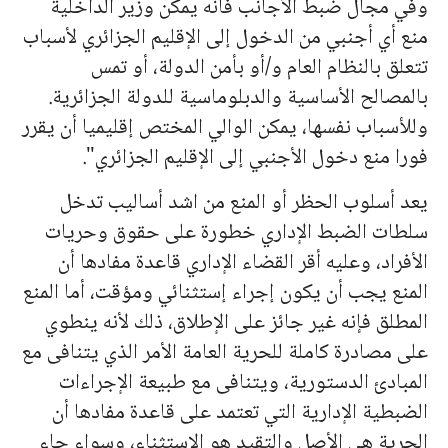
وفي مجال ضبط الأجانب فانه يمكن وزير الداخلية
منع أي أجنبي من الدخول إلى الإقليم الجزائري لأسباب
تتعلق بالنظام العام و/أو بأمن الدولة، أو تمس
بالمصالح الأساسية والدبلوماسية للدولة الجزائرية.
وللأسباب نفسها، يمكن الوالي المختص إقليميا أن يقرر
فورا منع دخول الأجنبي إلى الإقليم الجزائري".
يعد أسلوب الحظر أو المنع من اشد أساليب تدخل
سلطات الضبط الإداري خطورة على حقوق وحريات
الأفراد، وعليه أقر القضاء الإداري قاعدة مفادها أن
المنع يجب أن يكون إجراء إستثنائي ومؤقت، أما المنع
المطلق فإنه غير جائز على الإطلاق، ذلك لأنه ينطوي
على مصادرة كاملة للحرية العامة الأمر الذي يتنافى مع
المبادئ الدستورية، ويتنافى مع طبيعة الإجراءات
الضبطية الإدارية التي تعتمد على قاعدة مفادها أن
الحرية هي الأصل والتقيد هو الإستثناء، وسواء جاء