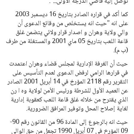
توصل إليه قاضي الدرجة الأولى...".
كما أكد في قراره الصادر بتاريخ 16 ديسمبر 2003
على انه "حيث انه يستخلص من وقائع الدعوى أن
والي ولاية وهران و اصدار قرار ولائي يتضمن غلق
قاعة اللعب بتاريخ 05 ماي 2001 والمستغلة من طرف
(ب م).
حيث أن الغرفة الإدارية لمجلس قضاء وهران اعتمدت
في قرارها الرامي لرفض الدعوى لعدم التأسيس على
التقرير رقم 2118 المؤرخ في 14 أبريل 2001 الصادر
عن العميد الأول للشرطة ورئيس الأمن لولاية وه ا رن
الذي يقترح من خلاله غلق قاعة اللعب كعقوبة إدارية
لغاية إصلاح المحل وتوفير المرافق الضرورية.
حيث انه بالرجوع إلى المادة 96 من القانون رقم 90-
09 المؤرخ في 07 أبريل 1990 تجعل من حق الوالي