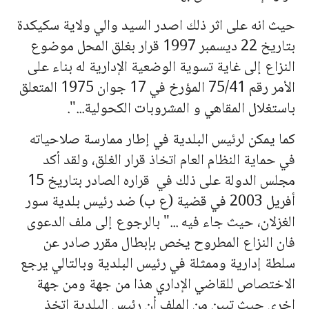
حيث انه على اثر ذلك اصدر السيد والي ولاية سكيكدة
بتاريخ 22 ديسمبر 1997 قرار بغلق المحل موضوع
النزاع إلى غاية تسوية الوضعية الإدارية له بناء على
الأمر رقم 75/41 المؤرخ في 17 جوان 1975 المتعلق
باستغلال المقاهي و المشروبات الكحولية..."
.
كما يمكن لرئيس البلدية في إطار ممارسة صلاحياته
في حماية النظام العام اتخاذ قرار الغلق، ولقد أكد
مجلس الدولة على ذلك في
قراره الصادر بتاريخ 15
أفريل 2003 في قضية (ع ب) ضد رئيس بلدية سور
الغزلان، حيث جاء فيه ..." بالرجوع إلى ملف الدعوى
فان النزاع المطروح يخص بإبطال مقرر صادر عن
سلطة إدارية وممثلة في رئيس البلدية وبالتالي يرجع
الاختصاص للقاضي الإداري هذا من جهة ومن جهة
اخرى حيث تبين من الملف أن رئيس البلدية اتخذ