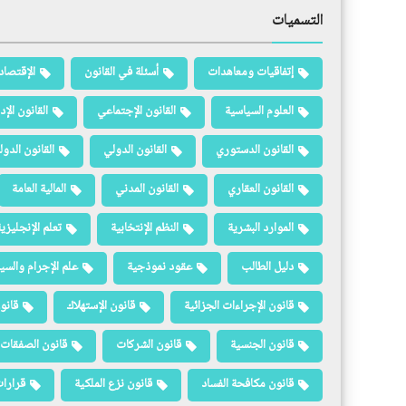
التسميات
إتفاقيات ومعاهدات
أسئلة في القانون
الإقتصاد
العلوم السياسية
القانون الإجتماعي
القانون الإد
القانون الدستوري
القانون الدولي
القانون الدو
القانون العقاري
القانون المدني
المالية العامة
الموارد البشرية
النظم الإنتخابية
تعلم الإنجليزي
دليل الطالب
عقود نموذجية
علم الإجرام والسيا
قانون الإجراءات الجزائية
قانون الإستهلاك
قانو
قانون الجنسية
قانون الشركات
قانون الصفقات 
قانون مكافحة الفساد
قانون نزع الملكية
قرارات