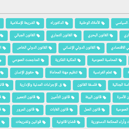
 السياسي
الأملاك الوطنية
الدكتوراه
الشريعة الإسلامية
اري
القانون البحري
القانون التجاري
القانون الجبائي
لي الاقتصادي
القانون الدولي الإنساني
القانون الدولي الخاص
ا
المحاسبة العمومية
الملكية الفكرية
المناجمنت العمومي
ة
تعلم الفرنسية
تنظيم مهنة المحاماة
حقوق الإنسان
سة الجنائية
فلسفة القانون
ق. الإجراءات المدنية والإدارية
قان
ن الأسرة
قانون البيئة
قانون التأمين
قانون التعمير
ق
العمومية
قانون العمل
قانون الغابات
قانون المرور
ق
 وآراء المحكمة الدستورية
قضايا قانونية
قوانين وتشريعات