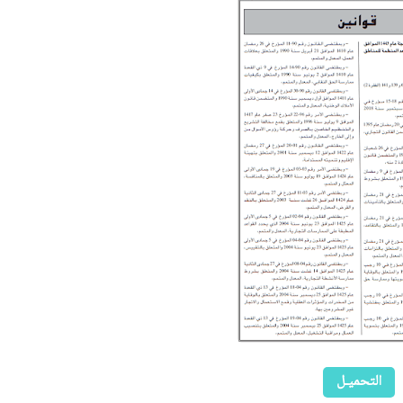
التحميـل