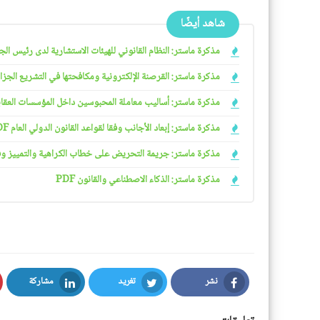
شاهد أيضًا
مذكرة ماستر: النظام القانوني للهيئات الاستشارية لدى رئيس الجمهو
مذكرة ماستر: القرصنة الإلكترونية ومكافحتها في التشريع الجزائري
مذكرة ماستر: أساليب معاملة المحبوسين داخل المؤسسات العقابية 
مذكرة ماستر: إبعاد الأجانب وفقا لقواعد القانون الدولي العام PDF
مذكرة ماستر: جريمة التحريض على خطاب الكراهية والتمييز وفقا ل
مذكرة ماستر: الذكاء الاصطناعي والقانون PDF
نشر
تغريد
مشاركة
LinkedIn
Twitter
Facebook