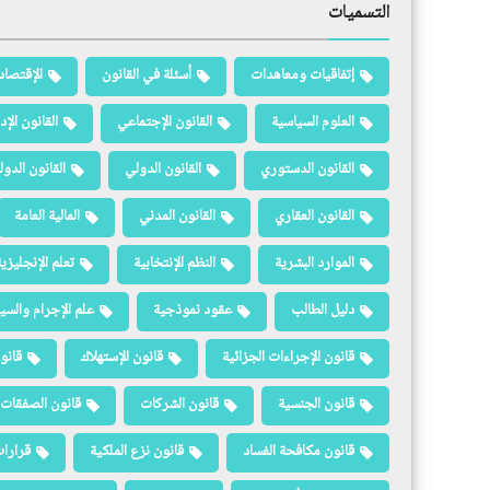
التسميات
إتفاقيات ومعاهدات
أسئلة في القانون
الإقتصاد
العلوم السياسية
القانون الإجتماعي
القانون الإد
القانون الدستوري
القانون الدولي
القانون الدو
القانون العقاري
القانون المدني
المالية العامة
الموارد البشرية
النظم الإنتخابية
تعلم الإنجليزي
دليل الطالب
عقود نموذجية
علم الإجرام والسيا
قانون الإجراءات الجزائية
قانون الإستهلاك
قانو
قانون الجنسية
قانون الشركات
قانون الصفقات 
قانون مكافحة الفساد
قانون نزع الملكية
قرارات