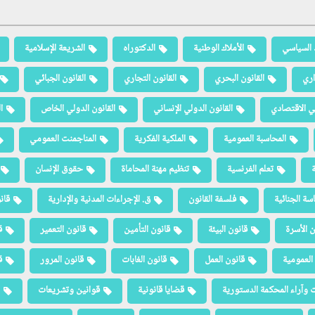
 السياسي
الأملاك الوطنية
الدكتوراه
الشريعة الإسلامية
اري
القانون البحري
القانون التجاري
القانون الجبائي
لي الاقتصادي
القانون الدولي الإنساني
القانون الدولي الخاص
ا
المحاسبة العمومية
الملكية الفكرية
المناجمنت العمومي
ة
تعلم الفرنسية
تنظيم مهنة المحاماة
حقوق الإنسان
سة الجنائية
فلسفة القانون
ق. الإجراءات المدنية والإدارية
قان
ن الأسرة
قانون البيئة
قانون التأمين
قانون التعمير
ق
العمومية
قانون العمل
قانون الغابات
قانون المرور
ق
 وآراء المحكمة الدستورية
قضايا قانونية
قوانين وتشريعات