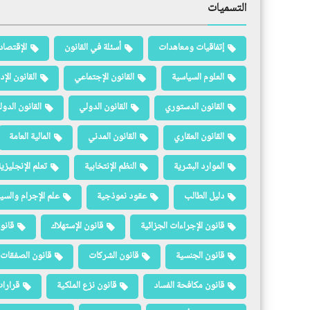
التسميات
إتفاقيات ومعاهدات
أسئلة في القانون
الإقتصاد
العلوم السياسية
القانون الإجتماعي
القانون الإد
القانون الدستوري
القانون الدولي
القانون الدو
القانون العقاري
القانون المدني
المالية العامة
الموارد البشرية
النظم الإنتخابية
تعلم الإنجليزي
دليل الطالب
عقود نموذجية
علم الإجرام والسيا
قانون الإجراءات الجزائية
قانون الإستهلاك
قانو
قانون الجنسية
قانون الشركات
قانون الصفقات 
قانون مكافحة الفساد
قانون نزع الملكية
قرارات