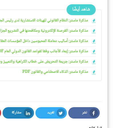
شاهد أيضًا
مذكرة ماستر: النظام القانوني للهيئات الاستشارية لدى رئيس الجمهو
مذكرة ماستر: القرصنة الإلكترونية ومكافحتها في التشريع الجزائري
مذكرة ماستر: أساليب معاملة المحبوسين داخل المؤسسات العقابية 
مذكرة ماستر: إبعاد الأجانب وفقا لقواعد القانون الدولي العام PDF
مذكرة ماستر: جريمة التحريض على خطاب الكراهية والتمييز وفقا ل
مذكرة ماستر: الذكاء الاصطناعي والقانون PDF
نشر
تغريد
مشاركة
LinkedIn
Twitter
Facebook