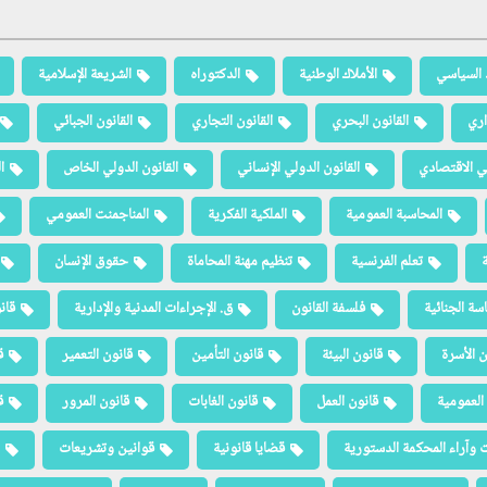
 السياسي
الأملاك الوطنية
الدكتوراه
الشريعة الإسلامية
اري
القانون البحري
القانون التجاري
القانون الجبائي
لي الاقتصادي
القانون الدولي الإنساني
القانون الدولي الخاص
ا
المحاسبة العمومية
الملكية الفكرية
المناجمنت العمومي
ة
تعلم الفرنسية
تنظيم مهنة المحاماة
حقوق الإنسان
سة الجنائية
فلسفة القانون
ق. الإجراءات المدنية والإدارية
قان
ن الأسرة
قانون البيئة
قانون التأمين
قانون التعمير
ق
العمومية
قانون العمل
قانون الغابات
قانون المرور
ق
 وآراء المحكمة الدستورية
قضايا قانونية
قوانين وتشريعات