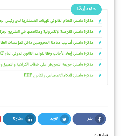
شاهد أيضًا
مذكرة ماستر: النظام القانوني للهيئات الاستشارية لدى رئيس الجمهو
مذكرة ماستر: القرصنة الإلكترونية ومكافحتها في التشريع الجزائري
مذكرة ماستر: أساليب معاملة المحبوسين داخل المؤسسات العقابية 
مذكرة ماستر: إبعاد الأجانب وفقا لقواعد القانون الدولي العام PDF
مذكرة ماستر: جريمة التحريض على خطاب الكراهية والتمييز وفقا ل
مذكرة ماستر: الذكاء الاصطناعي والقانون PDF
نشر
تغريد
مشاركة
LinkedIn
Twitter
Facebook
تعليقات