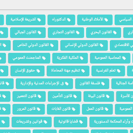
 السياسي
الأملاك الوطنية
الدكتوراه
الشريعة الإسلامية
اري
القانون البحري
القانون التجاري
القانون الجبائي
لي الاقتصادي
القانون الدولي الإنساني
القانون الدولي الخاص
ا
المحاسبة العمومية
الملكية الفكرية
المناجمنت العمومي
ة
تعلم الفرنسية
تنظيم مهنة المحاماة
حقوق الإنسان
سة الجنائية
فلسفة القانون
ق. الإجراءات المدنية والإدارية
قان
ن الأسرة
قانون البيئة
قانون التأمين
قانون التعمير
ق
العمومية
قانون العمل
قانون الغابات
قانون المرور
ق
 وآراء المحكمة الدستورية
قضايا قانونية
قوانين وتشريعات