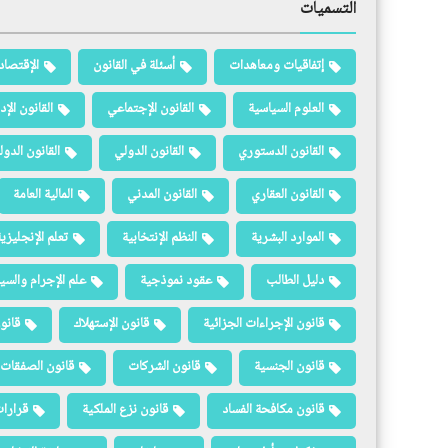
التسميات
إتفاقيات ومعاهدات
أسئلة في القانون
الإقتصاد
العلوم السياسية
القانون الإجتماعي
القانون الإد
القانون الدستوري
القانون الدولي
القانون الدو
القانون العقاري
القانون المدني
المالية العامة
الموارد البشرية
النظم الإنتخابية
تعلم الإنجليزي
دليل الطالب
عقود نموذجية
علم الإجرام والسيا
قانون الإجراءات الجزائية
قانون الإستهلاك
قانو
قانون الجنسية
قانون الشركات
قانون الصفقات 
قانون مكافحة الفساد
قانون نزع الملكية
قرارات