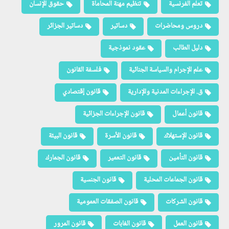
تعلم الفرنسية
تنظيم مهنة المحاماة
حقوق الإنسان
دروس ومحاضرات
دساتير
دساتير الجزائر
دليل الطالب
عقود نموذجية
علم الإجرام والسياسة الجنائية
فلسفة القانون
ق. الإجراءات المدنية والإدارية
قانون إقتصادي
قانون أعمال
قانون الإجراءات الجزائية
قانون الإستهلاك
قانون الأسرة
قانون البيئة
قانون التأمين
قانون التعمير
قانون الجمارك
قانون الجماعات المحلية
قانون الجنسية
قانون الشركات
قانون الصفقات العمومية
قانون العمل
قانون الغابات
قانون المرور