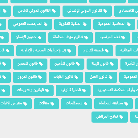
لي الاقتصادي
القانون الدولي الإنساني
القانون الدولي الخاص
ا
المحاسبة العمومية
الملكية الفكرية
المناجمنت العمومي
ة
تعلم الفرنسية
تنظيم مهنة المحاماة
حقوق الإنسان
سة الجنائية
فلسفة القانون
ق. الإجراءات المدنية والإدارية
قان
ن الأسرة
قانون البيئة
قانون التأمين
قانون التعمير
ق
العمومية
قانون العمل
قانون الغابات
قانون المرور
ق
 وآراء المحكمة الدستورية
قضايا قانونية
قوانين وتشريعات
مسابقة المحاماة
مصطلحات
مقالات
مقياس الإثبات
لة
نماذج العرائض