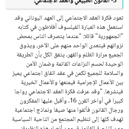
3- القانون الطبيعي والعقد الاجتماعي:
تعود فكرة العقد الاجتماعي إلى العهد اليوناني وقد
استعمل هذه العبارة الفيلسوف أفلاطون في كتابه
"الجمهورية" قائلا: "عندما يتصرف الناس بمحض
نزواتهم فيتعدى الواحد منهم على الآخر، ويذوق
الجميع مرارة الظلم والقهر، يتفق الكل بأن الطريقة
الوحيدة لحسم النزاعات القائمة وضمان الأمن
والسلامة للجميع تكمن في عقد اتفاق اجتماعي يميز
بين الأعمال الإجرامية فيمنعها والأعمال الخيرية
فينشرها. "وقد عرفت فكرة العقد الاجتماعي رواجا
كبيرا في أواخر القرن 16، وأقبل عليها المفكرون
ورجال القانون فألفوا منها صيغا ونماذج اجتماعية
تهدف كلها إلى تنظيم المجتمع من الناحية السياسية
ومن الناحية القانونية، ومن أنصار هذه النظرية: