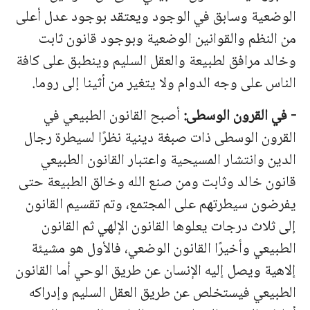
الوضعية وسابق في الوجود ويعتقد بوجود عدل أعلى
من النظم والقوانين الوضعية وبوجود قانون ثابت
وخالد مرافق لطبيعة والعقل السليم وينطبق على كافة
الناس على وجه الدوام ولا يتغير من أثينا إلى روما.
-
في
القرون
الوسطى
:
أصبح
القانون
الطبيعي
في
القرون
الوسطى
ذات
صبغة
دينية
نظرًا
لسيطرة
رجال
الدين
وانتشار
المسيحية
واعتبار
القانون
الطبيعي
قانون
خالد
وثابت
ومن
صنع
الله
وخالق
الطبيعة
حتى
يفرضون
سيطرتهم
على
المجتمع،
وتم
تقسيم
القانون
إلى ثلاث درجات يعلوها القانون الإلهي ثم القانون
الطبيعي وأخيرًا القانون الوضعي، فالأول هو مشيئة
إلاهية ويصل إليه الإنسان عن طريق الوحي أما القانون
الطبيعي فيستخلص عن طريق العقل السليم وإدراكه