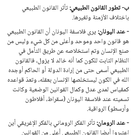
ب- تطور القانون الطبيعي:
تأثر القانون الطبيعي
باختلاف الأزمنة وتغيرها.
-
عند
اليونان
:
يرى
فلاسفة
اليونان
أن
القانون
الطبيعي
هو
قانون
واحد
وموحد
وأعلى
من
كل
شيء
وليس
من
صنع
الإنسان
وتم
استخلاصه
عن
طريق
التأمل
في
النظام
ا
لثابت للكون كما أنه خالد لا يزول، فالقانون
الطبيعي أسمى حتى من إرادة الدولة أو الحاكم أوجده
الله في الكون ليستخلصها الإنسان بعقله، وتعدّ قواعده
كمقياس لمدى عدل وكمال القوانين الوضعية وكانت
تسميته عند فلاسفة اليونان (سقراط، أفلاطون
وأرسطو) الرواقية.
-
عند الرومان:
تأثر الفكر الروماني بالفكر الإغريقي أين
اعتبروا أيضا القانون الطبيعي أعلى من القوانين