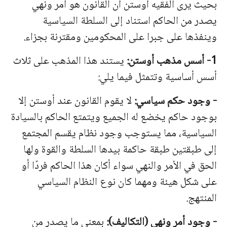
بحيث يرى الفقيه أوستن أن القانون هو أمر ونهي
يصدر من الحاكم استناد إلى السلطة السياسية
وينفذها على جبرا على المحكومين ومقترنة بجزاء.
1- أسس مذهب أوستن:
يستند هذا المذهب على ثلاث
أسس أساسية وتتمثل فيما يلي:
-
وجود
حكم
سياسي
:
لا
يقوم
القانون
عند
أوستن
إلا
بوجود
حاكم
يخضع
له
ا
لجميع ويتمتع الحاكم بالسيادة
السياسية، مما يستوجب وجود نظام يقسم المجتمع
إلى طبقتين طبقة حاكمة بيدها السلطة والقوة ولها
الحق في الأمر والنهي سواء أكان هذا الحاكم فردًا أو
على شكل هيئة ومهما كان نوع النظام السياسي
المنتهج.
-
وجود
أمر
ونهي
(
التكاليف
):
بمعنى ما يصدر من