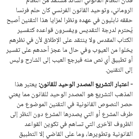
فكان
النظام
القانوني
السائد
مستمد
من
النظام
الروماني،
وتوحيد القانون الفرنسي كان حلم فرنسا
حققه نابليون في عهده ونظرا لمزايا هذا التقنين أصبح
يُحترم لدرجة التقديس ويفسرون قواعده كتفسير
الكتاب المقدس ولا ينتقد على الإطلاق لأن في نظرهم
يخلوا من العيوب وفي حال ما عجز أحدهم على تفسير
أو تطبيق أي نص منه فيرجع العيب إلى الشارح وليس
إلى التقنين.
-
اعتبار
التشريع
المصدر
الوحيد
للقانون
:
يعتبر
هذا
المذهب
التشريع
هو
المصدر
الوحيد
للقانون
مما
يعني
حصر
النصوص
القانونية
في
التقنين
الموضوع
من
طرف
المشرع
أو
التي
يصدرها
المشرع
دون
النظر
إلى
الظروف
الأخرى
التي
تساهم
في
تكوين
القواعد
القانونية
وتطويرها،
وما
على القاضي إلا التطبيق