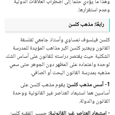
وهذا ما يؤدي حتمًا إلى اضطراب العلاقات الدولية
وعدم استقرارها.
رابعًا: مذهب كلسن
كلسن فيلسوف نمساوي وأستاذ جامعي لفلسفة
القانون ويعتبر كلسن اكبر مذاهب المؤيدة للمدرسة
الشكلية حيث يقتصر دراسته للقانون على أساس الشك
لوحده واعتماده على المظهر دون الجوهر حتى سمي
مذهبه بمدرسة القانون البحت أو الصافي.
1- أسس مذهب كلسن:
يقوم مذهب كلسن على
أساسين هما استبعاد العناصر غير القانونية ووحدة
القانون والدولة.
-
استبعاد
العناصر
غير
القانونية
:
حسب
الفقيه
كلسن