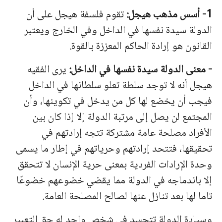
1- أسس مذهب هيجل:
تقوم فلسفة هيجل على أن
الدولة سيدة نفسها في الداخل وفي الخارج ويعتبر
القانون هو إرادة الحاكم المعززة بالقوة.
-
معنى
الدولة
سيدة
نفسها
في
الداخل
:
يرى
الفقيه
هيجل
أنه
لا
توجد
سلطة
تعلو
سلطانها
في
الداخل
فيجب
أن
يخضع
لها
كل
من
يدخل
في
تكوينها،
وأن
المجتمع
لن
يصل
إلى
مرتبة
الدولة
إلا
إذا
كان
بين
الأفراد
مصلحة
عامة
مشتركة تتجه إرادتهم في
تحقيقها، فتتحد إرادتهم وحرياتهم في إطار ما يسمى
وحدة الإرادات الفردية بمعنى حرية الإنسان لا تتحقق
إلا باندماجه في الدولة مما يقضي خضوعهم خضوعًا
تاما لها بعد تنازل عنها لصالح المصلحة العامة.
وسيادة الدولة تتجسد في شخص واحد له حق التعبير