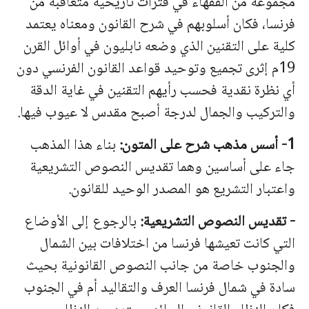
مجموعة من الفقهاء في فترات تاريخية متعاقبة من
فرنسا، فكان أسلوبهم في شرح القانون ومعناه يعتمد
كلية على التقنين الذي وضعه نابليون في أوائل القرن
19م إثرى تجميع وتوحيد قواعد القانون الفرنسي دون
أي نظرة نقدية فحسب رأيهم التقنين في غاية الدقة
والتركيب والجمال لدرجة أصبح مقدس لا عيوب فيها.
1- أسس مذهب شرح على المتون:
بناء هذا المذهب
جاء على أساسين وهما تقديس النصوص التشريعية
واعتبار التشريع هو المصدر الوحيد للقانون.
-
تقديس
النصوص
التشريعية
:
بالرجوع
إلى
الأوضاع
التي
كانت
تعيشها
فرنسا
من
اختلافات
بين
الشمال
والجنوب
خاصة
من
جانب
النصوص
القانونية
بحيث
سادة
في
شمال
فرنسا
العرف
والتقاليد
أم
في
الجنوب