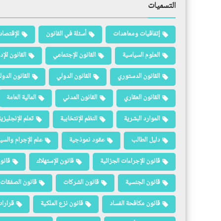
التسميات
إتفاقيات ومعاهدات
أسئلة في القانون
الإقتصاد
العلوم السياسية
القانون الإجتماعي
القانون الإد
القانون الدستوري
القانون الدولي
القانون الدو
القانون العقاري
القانون المدني
المالية العامة
الموارد البشرية
النظم الإنتخابية
تعلم الإنجليزي
دليل الطالب
عقود نموذجية
علم الإجرام والسيا
قانون الإجراءات الجزائية
قانون الإستهلاك
قانو
قانون الجنسية
قانون الشركات
قانون الصفقات 
قانون مكافحة الفساد
قانون نزع الملكية
قرارات