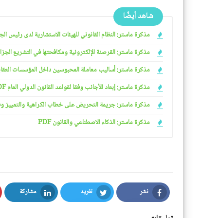
شاهد أيضًا
مذكرة ماستر: النظام القانوني للهيئات الاستشارية لدى رئيس الجمهو
مذكرة ماستر: القرصنة الإلكترونية ومكافحتها في التشريع الجزائري
مذكرة ماستر: أساليب معاملة المحبوسين داخل المؤسسات العقابية 
مذكرة ماستر: إبعاد الأجانب وفقا لقواعد القانون الدولي العام PDF
مذكرة ماستر: جريمة التحريض على خطاب الكراهية والتمييز وفقا ل
مذكرة ماستر: الذكاء الاصطناعي والقانون PDF
نشر
تغريد
مشاركة
LinkedIn
Twitter
Facebook