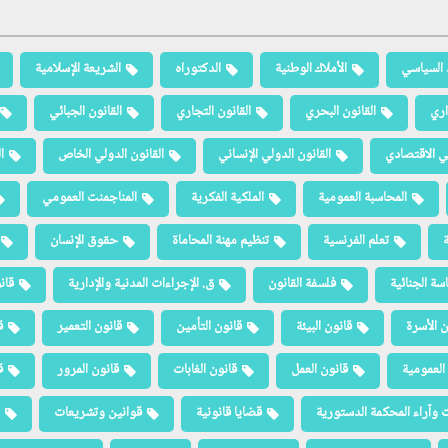
 السياسي
الأملاك الوطنية
الدكتوراه
الشريعة الإسلامية
اري
القانون البحري
القانون التجاري
القانون الجبائي
لي الاقتصادي
القانون الدولي الإنساني
القانون الدولي الخاص
ا
المحاسبة العمومية
الملكية الفكرية
المناجمنت العمومي
ة
تعلم الفرنسية
تنظيم مهنة المحاماة
حقوق الإنسان
سة الجنائية
فلسفة القانون
ق. الإجراءات المدنية والإدارية
قان
ن الأسرة
قانون البيئة
قانون التأمين
قانون التعمير
ق
العمومية
قانون العمل
قانون الغابات
قانون المرور
ق
 وآراء المحكمة الدستورية
قضايا قانونية
قوانين وتشريعات