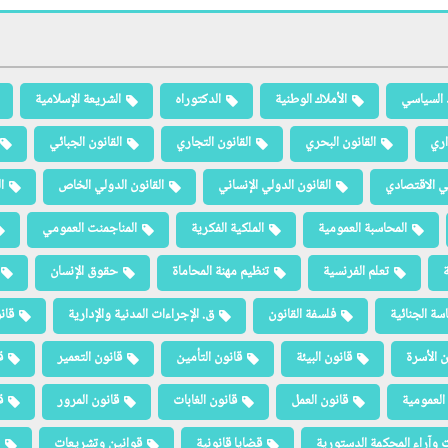
 السياسي
الأملاك الوطنية
الدكتوراه
الشريعة الإسلامية
اري
القانون البحري
القانون التجاري
القانون الجبائي
لي الاقتصادي
القانون الدولي الإنساني
القانون الدولي الخاص
ا
المحاسبة العمومية
الملكية الفكرية
المناجمنت العمومي
ة
تعلم الفرنسية
تنظيم مهنة المحاماة
حقوق الإنسان
سة الجنائية
فلسفة القانون
ق. الإجراءات المدنية والإدارية
قان
ن الأسرة
قانون البيئة
قانون التأمين
قانون التعمير
ق
العمومية
قانون العمل
قانون الغابات
قانون المرور
ق
 وآراء المحكمة الدستورية
قضايا قانونية
قوانين وتشريعات