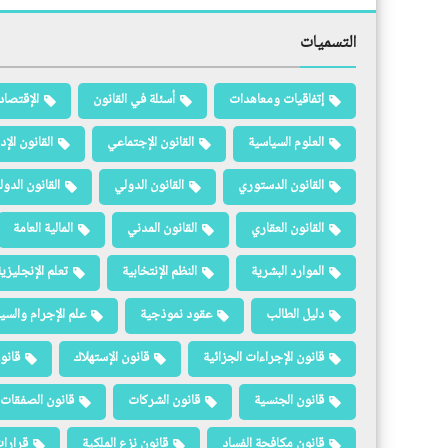
التسميات
إتفاقيات ومعاهدات
أسئلة في القانون
الإقتصاد
العلوم السياسية
القانون الإجتماعي
القانون الإد
القانون الدستوري
القانون الدولي
القانون الدو
القانون العقاري
القانون المدني
المالية العامة
الموارد البشرية
النظم الإنتخابية
تعلم الإنجليزي
دليل الطالب
عقود نموذجية
علم الإجرام والسيا
قانون الإجراءات الجزائية
قانون الإستهلاك
قانو
قانون الجنسية
قانون الشركات
قانون الصفقات 
قانون مكافحة الفساد
قانون نزع الملكية
قرارات