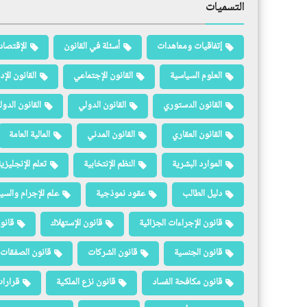
التسميات
إتفاقيات ومعاهدات
أسئلة في القانون
الإقتصاد
العلوم السياسية
القانون الإجتماعي
القانون الإد
القانون الدستوري
القانون الدولي
القانون الدو
القانون العقاري
القانون المدني
المالية العامة
الموارد البشرية
النظم الإنتخابية
تعلم الإنجليزي
دليل الطالب
عقود نموذجية
علم الإجرام والسيا
قانون الإجراءات الجزائية
قانون الإستهلاك
قانو
قانون الجنسية
قانون الشركات
قانون الصفقات 
قانون مكافحة الفساد
قانون نزع الملكية
قرارات