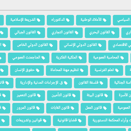
 السياسي
الأملاك الوطنية
الدكتوراه
الشريعة الإسلامية
اري
القانون البحري
القانون التجاري
القانون الجبائي
لي الاقتصادي
القانون الدولي الإنساني
القانون الدولي الخاص
ا
المحاسبة العمومية
الملكية الفكرية
المناجمنت العمومي
ة
تعلم الفرنسية
تنظيم مهنة المحاماة
حقوق الإنسان
سة الجنائية
فلسفة القانون
ق. الإجراءات المدنية والإدارية
قان
ن الأسرة
قانون البيئة
قانون التأمين
قانون التعمير
ق
العمومية
قانون العمل
قانون الغابات
قانون المرور
ق
 وآراء المحكمة الدستورية
قضايا قانونية
قوانين وتشريعات