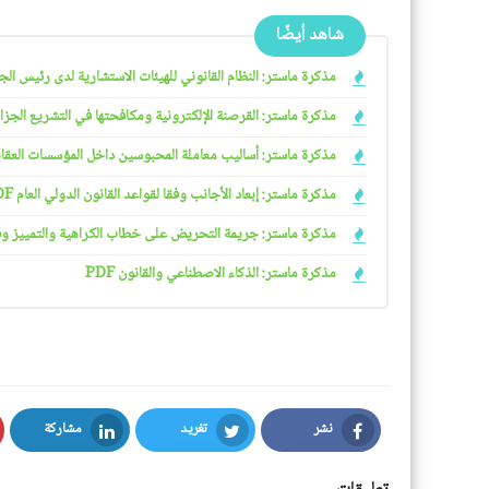
شاهد أيضًا
مذكرة ماستر: النظام القانوني للهيئات الاستشارية لدى رئيس الجمهو
مذكرة ماستر: القرصنة الإلكترونية ومكافحتها في التشريع الجزائري
مذكرة ماستر: أساليب معاملة المحبوسين داخل المؤسسات العقابية 
مذكرة ماستر: إبعاد الأجانب وفقا لقواعد القانون الدولي العام PDF
مذكرة ماستر: جريمة التحريض على خطاب الكراهية والتمييز وفقا ل
مذكرة ماستر: الذكاء الاصطناعي والقانون PDF
نشر
تغريد
مشاركة
LinkedIn
Twitter
Facebook