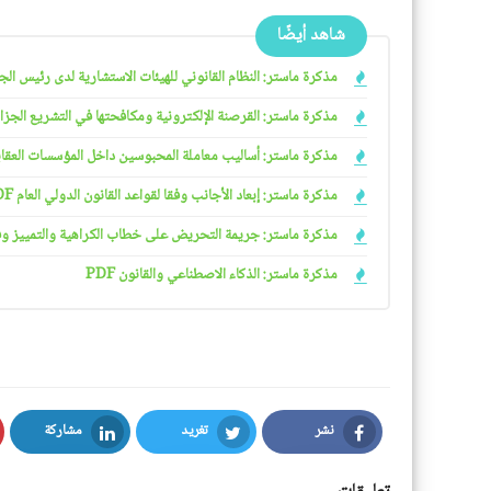
شاهد أيضًا
مذكرة ماستر: النظام القانوني للهيئات الاستشارية لدى رئيس الجمهو
مذكرة ماستر: القرصنة الإلكترونية ومكافحتها في التشريع الجزائري
مذكرة ماستر: أساليب معاملة المحبوسين داخل المؤسسات العقابية 
مذكرة ماستر: إبعاد الأجانب وفقا لقواعد القانون الدولي العام PDF
مذكرة ماستر: جريمة التحريض على خطاب الكراهية والتمييز وفقا ل
مذكرة ماستر: الذكاء الاصطناعي والقانون PDF
نشر
تغريد
مشاركة
LinkedIn
Twitter
Facebook