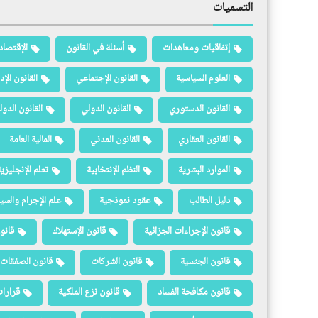
التسميات
إتفاقيات ومعاهدات
أسئلة في القانون
الإقتصاد
العلوم السياسية
القانون الإجتماعي
القانون الإد
القانون الدستوري
القانون الدولي
القانون الدو
القانون العقاري
القانون المدني
المالية العامة
الموارد البشرية
النظم الإنتخابية
تعلم الإنجليزي
دليل الطالب
عقود نموذجية
علم الإجرام والسيا
قانون الإجراءات الجزائية
قانون الإستهلاك
قانو
قانون الجنسية
قانون الشركات
قانون الصفقات 
قانون مكافحة الفساد
قانون نزع الملكية
قرارات