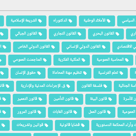
 السياسي
الأملاك الوطنية
الدكتوراه
الشريعة الإسلامية
اري
القانون البحري
القانون التجاري
القانون الجبائي
لي الاقتصادي
القانون الدولي الإنساني
القانون الدولي الخاص
ا
المحاسبة العمومية
الملكية الفكرية
المناجمنت العمومي
ة
تعلم الفرنسية
تنظيم مهنة المحاماة
حقوق الإنسان
سة الجنائية
فلسفة القانون
ق. الإجراءات المدنية والإدارية
قان
ن الأسرة
قانون البيئة
قانون التأمين
قانون التعمير
ق
العمومية
قانون العمل
قانون الغابات
قانون المرور
ق
 وآراء المحكمة الدستورية
قضايا قانونية
قوانين وتشريعات