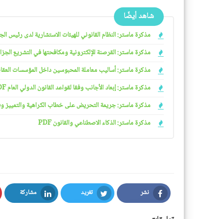
شاهد أيضًا
مذكرة ماستر: النظام القانوني للهيئات الاستشارية لدى رئيس الجمهو
مذكرة ماستر: القرصنة الإلكترونية ومكافحتها في التشريع الجزائري
مذكرة ماستر: أساليب معاملة المحبوسين داخل المؤسسات العقابية 
مذكرة ماستر: إبعاد الأجانب وفقا لقواعد القانون الدولي العام PDF
مذكرة ماستر: جريمة التحريض على خطاب الكراهية والتمييز وفقا ل
مذكرة ماستر: الذكاء الاصطناعي والقانون PDF
نشر
تغريد
مشاركة
LinkedIn
Twitter
Facebook