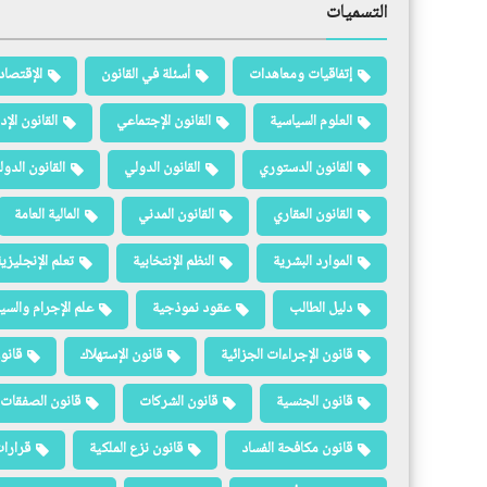
التسميات
إتفاقيات ومعاهدات
أسئلة في القانون
الإقتصاد
العلوم السياسية
القانون الإجتماعي
القانون الإد
القانون الدستوري
القانون الدولي
القانون الدو
القانون العقاري
القانون المدني
المالية العامة
الموارد البشرية
النظم الإنتخابية
تعلم الإنجليزي
دليل الطالب
عقود نموذجية
علم الإجرام والسيا
قانون الإجراءات الجزائية
قانون الإستهلاك
قانو
قانون الجنسية
قانون الشركات
قانون الصفقات 
قانون مكافحة الفساد
قانون نزع الملكية
قرارات