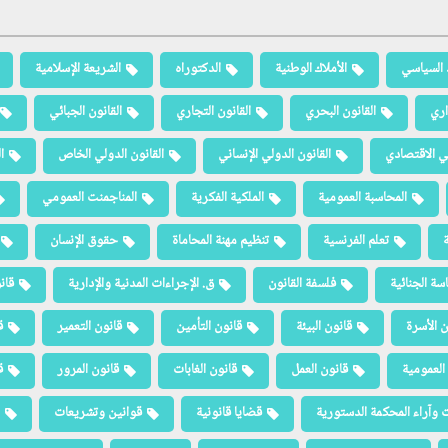
 السياسي
الأملاك الوطنية
الدكتوراه
الشريعة الإسلامية
اري
القانون البحري
القانون التجاري
القانون الجبائي
لي الاقتصادي
القانون الدولي الإنساني
القانون الدولي الخاص
ا
المحاسبة العمومية
الملكية الفكرية
المناجمنت العمومي
ة
تعلم الفرنسية
تنظيم مهنة المحاماة
حقوق الإنسان
سة الجنائية
فلسفة القانون
ق. الإجراءات المدنية والإدارية
قان
ن الأسرة
قانون البيئة
قانون التأمين
قانون التعمير
ق
العمومية
قانون العمل
قانون الغابات
قانون المرور
ق
 وآراء المحكمة الدستورية
قضايا قانونية
قوانين وتشريعات