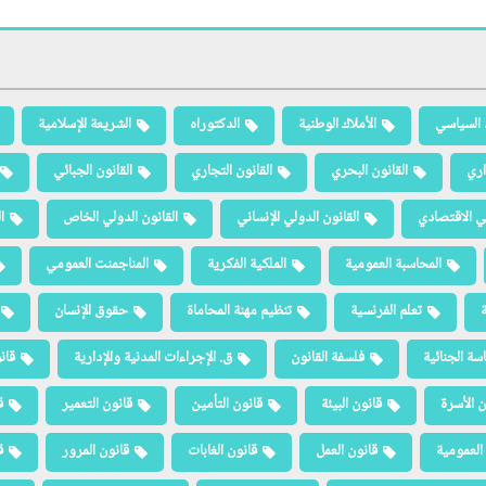
 السياسي
الأملاك الوطنية
الدكتوراه
الشريعة الإسلامية
اري
القانون البحري
القانون التجاري
القانون الجبائي
لي الاقتصادي
القانون الدولي الإنساني
القانون الدولي الخاص
ا
المحاسبة العمومية
الملكية الفكرية
المناجمنت العمومي
ة
تعلم الفرنسية
تنظيم مهنة المحاماة
حقوق الإنسان
سة الجنائية
فلسفة القانون
ق. الإجراءات المدنية والإدارية
قان
ن الأسرة
قانون البيئة
قانون التأمين
قانون التعمير
ق
العمومية
قانون العمل
قانون الغابات
قانون المرور
ق