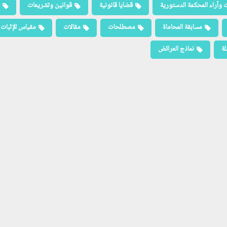
 وآراء المحكمة الدستورية
قضايا قانونية
قوانين وتشريعات
مسابقة المحاماة
مصطلحات
مقالات
مقياس الإثبات
لة
نماذج العرائض