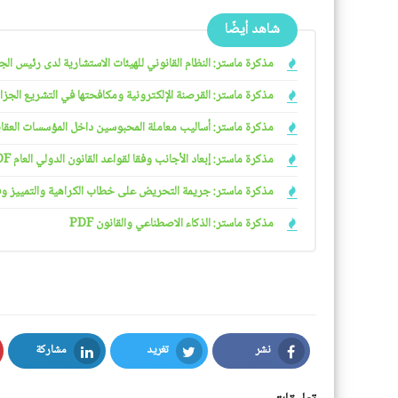
شاهد أيضًا
مذكرة ماستر: النظام القانوني للهيئات الاستشارية لدى رئيس الجمهو
مذكرة ماستر: القرصنة الإلكترونية ومكافحتها في التشريع الجزائري
مذكرة ماستر: أساليب معاملة المحبوسين داخل المؤسسات العقابية 
مذكرة ماستر: إبعاد الأجانب وفقا لقواعد القانون الدولي العام PDF
مذكرة ماستر: جريمة التحريض على خطاب الكراهية والتمييز وفقا ل
مذكرة ماستر: الذكاء الاصطناعي والقانون PDF
نشر
تغريد
مشاركة
LinkedIn
Twitter
Facebook