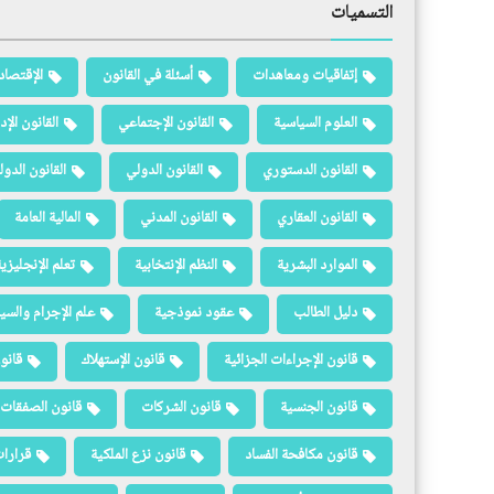
التسميات
إتفاقيات ومعاهدات
أسئلة في القانون
الإقتصاد
العلوم السياسية
القانون الإجتماعي
القانون الإد
القانون الدستوري
القانون الدولي
القانون الدو
القانون العقاري
القانون المدني
المالية العامة
الموارد البشرية
النظم الإنتخابية
تعلم الإنجليزي
دليل الطالب
عقود نموذجية
علم الإجرام والسيا
قانون الإجراءات الجزائية
قانون الإستهلاك
قانو
قانون الجنسية
قانون الشركات
قانون الصفقات 
قانون مكافحة الفساد
قانون نزع الملكية
قرارات