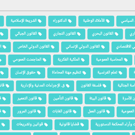
 السياسي
الأملاك الوطنية
الدكتوراه
الشريعة الإسلامية
اري
القانون البحري
القانون التجاري
القانون الجبائي
لي الاقتصادي
القانون الدولي الإنساني
القانون الدولي الخاص
ا
المحاسبة العمومية
الملكية الفكرية
المناجمنت العمومي
ة
تعلم الفرنسية
تنظيم مهنة المحاماة
حقوق الإنسان
سة الجنائية
فلسفة القانون
ق. الإجراءات المدنية والإدارية
قان
ن الأسرة
قانون البيئة
قانون التأمين
قانون التعمير
ق
العمومية
قانون العمل
قانون الغابات
قانون المرور
ق
 وآراء المحكمة الدستورية
قضايا قانونية
قوانين وتشريعات