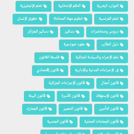
الموارد البشرية
النظم الإنتخابية
تعلم الإنجليزية
تعلم الفرنسية
تنظيم مهنة المحاماة
حقوق الإنسان
دروس ومحاضرات
دساتير
دساتير الجزائر
دليل الطالب
عقود نموذجية
علم الإجرام والسياسة الجنائية
فلسفة القانون
ق. الإجراءات المدنية والإدارية
قانون إقتصادي
قانون أعمال
قانون الإجراءات الجزائية
قانون الإستهلاك
قانون الأسرة
قانون البيئة
قانون التأمين
قانون التعمير
قانون الجمارك
قانون الجماعات المحلية
قانون الجنسية