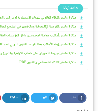
شاهد أيضًا
مذكرة ماستر: النظام القانوني للهيئات الاستشارية لدى رئيس الجمهو
مذكرة ماستر: القرصنة الإلكترونية ومكافحتها في التشريع الجزائري
مذكرة ماستر: أساليب معاملة المحبوسين داخل المؤسسات العقابية 
مذكرة ماستر: إبعاد الأجانب وفقا لقواعد القانون الدولي العام PDF
مذكرة ماستر: جريمة التحريض على خطاب الكراهية والتمييز وفقا ل
مذكرة ماستر: الذكاء الاصطناعي والقانون PDF
نشر
تغريد
مشاركة
LinkedIn
Twitter
Facebook