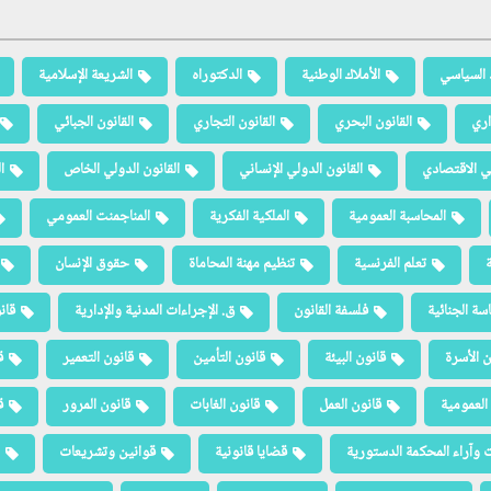
 السياسي
الأملاك الوطنية
الدكتوراه
الشريعة الإسلامية
اري
القانون البحري
القانون التجاري
القانون الجبائي
لي الاقتصادي
القانون الدولي الإنساني
القانون الدولي الخاص
ا
المحاسبة العمومية
الملكية الفكرية
المناجمنت العمومي
ة
تعلم الفرنسية
تنظيم مهنة المحاماة
حقوق الإنسان
سة الجنائية
فلسفة القانون
ق. الإجراءات المدنية والإدارية
قان
ن الأسرة
قانون البيئة
قانون التأمين
قانون التعمير
ق
العمومية
قانون العمل
قانون الغابات
قانون المرور
ق
 وآراء المحكمة الدستورية
قضايا قانونية
قوانين وتشريعات