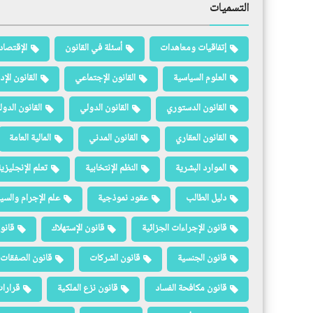
التسميات
إتفاقيات ومعاهدات
أسئلة في القانون
الإقتصاد
العلوم السياسية
القانون الإجتماعي
القانون الإد
القانون الدستوري
القانون الدولي
القانون الدو
القانون العقاري
القانون المدني
المالية العامة
الموارد البشرية
النظم الإنتخابية
تعلم الإنجليزي
دليل الطالب
عقود نموذجية
علم الإجرام والسيا
قانون الإجراءات الجزائية
قانون الإستهلاك
قانو
قانون الجنسية
قانون الشركات
قانون الصفقات 
قانون مكافحة الفساد
قانون نزع الملكية
قرارات