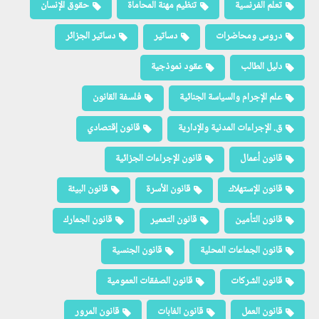
تعلم الفرنسية
تنظيم مهنة المحاماة
حقوق الإنسان
دروس ومحاضرات
دساتير
دساتير الجزائر
دليل الطالب
عقود نموذجية
علم الإجرام والسياسة الجنائية
فلسفة القانون
ق. الإجراءات المدنية والإدارية
قانون إقتصادي
قانون أعمال
قانون الإجراءات الجزائية
قانون الإستهلاك
قانون الأسرة
قانون البيئة
قانون التأمين
قانون التعمير
قانون الجمارك
قانون الجماعات المحلية
قانون الجنسية
قانون الشركات
قانون الصفقات العمومية
قانون العمل
قانون الغابات
قانون المرور