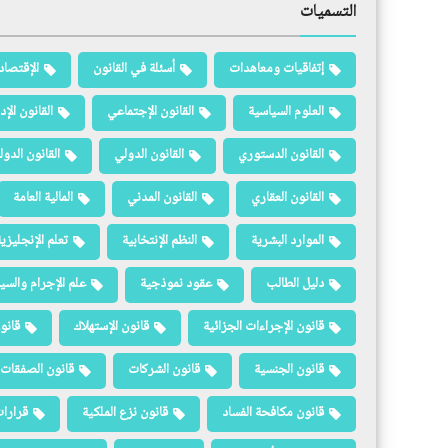
التسميات
إتفاقيات ومعاهدات
أسئلة في القانون
الإقتصاد
العلوم السياسية
القانون الإجتماعي
القانون الإد
القانون الدستوري
القانون الدولي
القانون الدو
القانون العقاري
القانون المدني
المالية العامة
الموارد البشرية
النظم الإنتخابية
تعلم الإنجليزي
دليل الطالب
عقود نموذجية
علم الإجرام والسيا
قانون الإجراءات الجزائية
قانون الإستهلاك
قانو
قانون الجنسية
قانون الشركات
قانون الصفقات 
قانون مكافحة الفساد
قانون نزع الملكية
قرارات