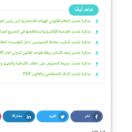
شاهد أيضًا
مذكرة ماستر: النظام القانوني للهيئات الاستشارية لدى رئيس الجمهو
مذكرة ماستر: القرصنة الإلكترونية ومكافحتها في التشريع الجزائري
مذكرة ماستر: أساليب معاملة المحبوسين داخل المؤسسات العقابية 
مذكرة ماستر: إبعاد الأجانب وفقا لقواعد القانون الدولي العام PDF
مذكرة ماستر: جريمة التحريض على خطاب الكراهية والتمييز وفقا ل
مذكرة ماستر: الذكاء الاصطناعي والقانون PDF
نشر
تغريد
مشاركة
LinkedIn
Twitter
Facebook