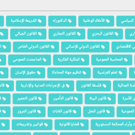
 السياسي
الأملاك الوطنية
الدكتوراه
الشريعة الإسلامية
اري
القانون البحري
القانون التجاري
القانون الجبائي
لي الاقتصادي
القانون الدولي الإنساني
القانون الدولي الخاص
ا
المحاسبة العمومية
الملكية الفكرية
المناجمنت العمومي
ة
تعلم الفرنسية
تنظيم مهنة المحاماة
حقوق الإنسان
سة الجنائية
فلسفة القانون
ق. الإجراءات المدنية والإدارية
قان
ن الأسرة
قانون البيئة
قانون التأمين
قانون التعمير
ق
العمومية
قانون العمل
قانون الغابات
قانون المرور
ق
 وآراء المحكمة الدستورية
قضايا قانونية
قوانين وتشريعات