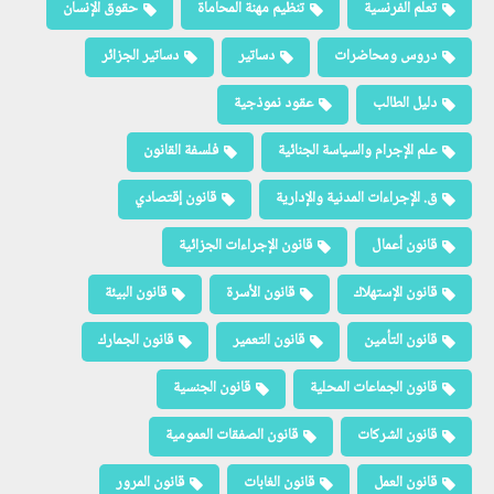
تعلم الفرنسية
تنظيم مهنة المحاماة
حقوق الإنسان
دروس ومحاضرات
دساتير
دساتير الجزائر
دليل الطالب
عقود نموذجية
علم الإجرام والسياسة الجنائية
فلسفة القانون
ق. الإجراءات المدنية والإدارية
قانون إقتصادي
قانون أعمال
قانون الإجراءات الجزائية
قانون الإستهلاك
قانون الأسرة
قانون البيئة
قانون التأمين
قانون التعمير
قانون الجمارك
قانون الجماعات المحلية
قانون الجنسية
قانون الشركات
قانون الصفقات العمومية
قانون العمل
قانون الغابات
قانون المرور