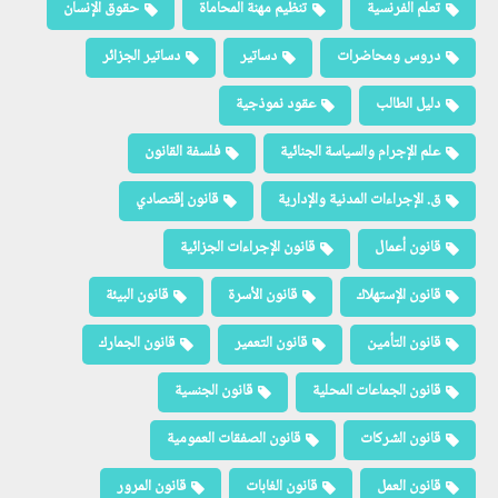
تعلم الفرنسية
تنظيم مهنة المحاماة
حقوق الإنسان
دروس ومحاضرات
دساتير
دساتير الجزائر
دليل الطالب
عقود نموذجية
علم الإجرام والسياسة الجنائية
فلسفة القانون
ق. الإجراءات المدنية والإدارية
قانون إقتصادي
قانون أعمال
قانون الإجراءات الجزائية
قانون الإستهلاك
قانون الأسرة
قانون البيئة
قانون التأمين
قانون التعمير
قانون الجمارك
قانون الجماعات المحلية
قانون الجنسية
قانون الشركات
قانون الصفقات العمومية
قانون العمل
قانون الغابات
قانون المرور