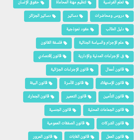
تعلم الفرنسية
تنظيم مهنة المحاماة
حقوق الإنسان
دروس ومحاضرات
دساتير
دساتير الجزائر
دليل الطالب
عقود نموذجية
علم الإجرام والسياسة الجنائية
فلسفة القانون
ق. الإجراءات المدنية والإدارية
قانون إقتصادي
قانون أعمال
قانون الإجراءات الجزائية
قانون الإستهلاك
قانون الأسرة
قانون البيئة
قانون التأمين
قانون التعمير
قانون الجمارك
قانون الجماعات المحلية
قانون الجنسية
قانون الشركات
قانون الصفقات العمومية
قانون العمل
قانون الغابات
قانون المرور