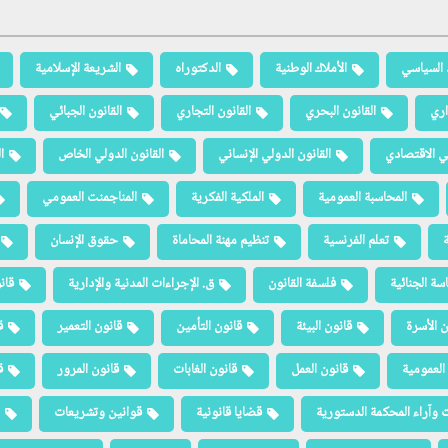
 السياسي
الأملاك الوطنية
الدكتوراه
الشريعة الإسلامية
اري
القانون البحري
القانون التجاري
القانون الجبائي
لي الاقتصادي
القانون الدولي الإنساني
القانون الدولي الخاص
ا
المحاسبة العمومية
الملكية الفكرية
المناجمنت العمومي
ة
تعلم الفرنسية
تنظيم مهنة المحاماة
حقوق الإنسان
سة الجنائية
فلسفة القانون
ق. الإجراءات المدنية والإدارية
قان
ن الأسرة
قانون البيئة
قانون التأمين
قانون التعمير
ق
العمومية
قانون العمل
قانون الغابات
قانون المرور
ق
 وآراء المحكمة الدستورية
قضايا قانونية
قوانين وتشريعات