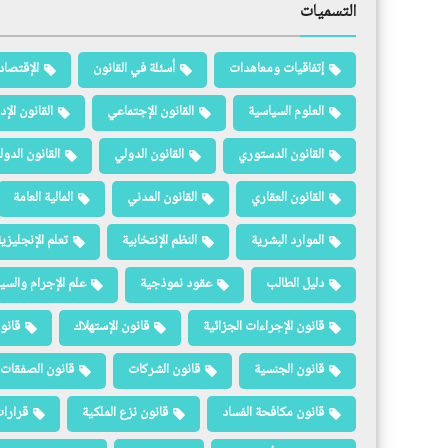
التسميات
إتفاقيات ومعاهدات
أسئلة في القانون
الإقتصاد
العلوم السياسية
القانون الإجتماعي
القانون الإد
القانون الدستوري
القانون الدولي
القانون الدو
القانون العقاري
القانون المدني
المالية العامة
الموارد البشرية
النظم الإنتخابية
تعلم الإنجليزي
دليل الطالب
عقود نموذجية
علم الإجرام والسيا
قانون الإجراءات الجزائية
قانون الإستهلاك
قانو
قانون الجنسية
قانون الشركات
قانون الصفقات 
قانون مكافحة الفساد
قانون نزع الملكية
قرارات