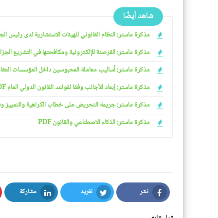
شاهد أيضًا
مذكرة ماستر: النظام القانوني للهيئات الاستشارية لدى رئيس الجمهو
مذكرة ماستر: القرصنة الإلكترونية ومكافحتها في التشريع الجزائري
مذكرة ماستر: أساليب معاملة المحبوسين داخل المؤسسات العقابية 
مذكرة ماستر: إبعاد الأجانب وفقا لقواعد القانون الدولي العام PDF
مذكرة ماستر: جريمة التحريض على خطاب الكراهية والتمييز وفقا ل
مذكرة ماستر: الذكاء الاصطناعي والقانون PDF
نشر
تغريد
مشاركة
LinkedIn
Twitter
Facebook