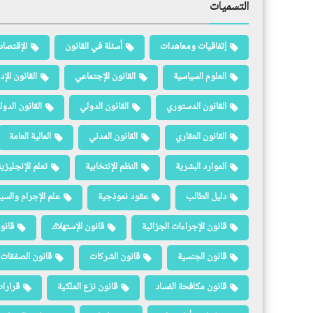
التسميات
إتفاقيات ومعاهدات
أسئلة في القانون
الإقتصاد
العلوم السياسية
القانون الإجتماعي
القانون الإد
القانون الدستوري
القانون الدولي
القانون الدو
القانون العقاري
القانون المدني
المالية العامة
الموارد البشرية
النظم الإنتخابية
تعلم الإنجليزي
دليل الطالب
عقود نموذجية
علم الإجرام والسيا
قانون الإجراءات الجزائية
قانون الإستهلاك
قانو
قانون الجنسية
قانون الشركات
قانون الصفقات 
قانون مكافحة الفساد
قانون نزع الملكية
قرارات