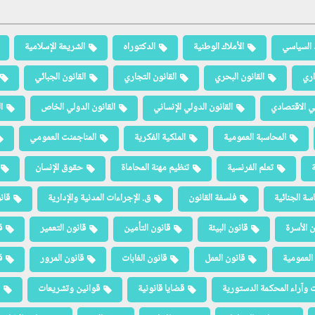
 السياسي
الأملاك الوطنية
الدكتوراه
الشريعة الإسلامية
اري
القانون البحري
القانون التجاري
القانون الجبائي
لي الاقتصادي
القانون الدولي الإنساني
القانون الدولي الخاص
ا
المحاسبة العمومية
الملكية الفكرية
المناجمنت العمومي
ة
تعلم الفرنسية
تنظيم مهنة المحاماة
حقوق الإنسان
سة الجنائية
فلسفة القانون
ق. الإجراءات المدنية والإدارية
قان
ن الأسرة
قانون البيئة
قانون التأمين
قانون التعمير
ق
العمومية
قانون العمل
قانون الغابات
قانون المرور
ق
 وآراء المحكمة الدستورية
قضايا قانونية
قوانين وتشريعات