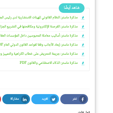
شاهد أيضًا
مذكرة ماستر: النظام القانوني للهيئات الاستشارية لدى رئيس الجمهو
مذكرة ماستر: القرصنة الإلكترونية ومكافحتها في التشريع الجزائري
مذكرة ماستر: أساليب معاملة المحبوسين داخل المؤسسات العقابية 
مذكرة ماستر: إبعاد الأجانب وفقا لقواعد القانون الدولي العام PDF
مذكرة ماستر: جريمة التحريض على خطاب الكراهية والتمييز وفقا ل
مذكرة ماستر: الذكاء الاصطناعي والقانون PDF
نشر
تغريد
مشاركة
LinkedIn
Twitter
Facebook