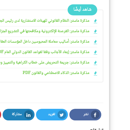
شاهد أيضًا
مذكرة ماستر: النظام القانوني للهيئات الاستشارية لدى رئيس الجمهو
مذكرة ماستر: القرصنة الإلكترونية ومكافحتها في التشريع الجزائري
مذكرة ماستر: أساليب معاملة المحبوسين داخل المؤسسات العقابية 
مذكرة ماستر: إبعاد الأجانب وفقا لقواعد القانون الدولي العام PDF
مذكرة ماستر: جريمة التحريض على خطاب الكراهية والتمييز وفقا ل
مذكرة ماستر: الذكاء الاصطناعي والقانون PDF
نشر
تغريد
مشاركة
LinkedIn
Twitter
Facebook