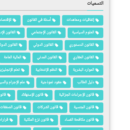
التسميات
إتفاقيات ومعاهدات
أسئلة في القانون
الإقتصاد
العلوم السياسية
القانون الإجتماعي
القانون الإد
القانون الدستوري
القانون الدولي
القانون الدو
القانون العقاري
القانون المدني
المالية العامة
الموارد البشرية
النظم الإنتخابية
تعلم الإنجليزي
دليل الطالب
عقود نموذجية
علم الإجرام والسيا
قانون الإجراءات الجزائية
قانون الإستهلاك
قانو
قانون الجنسية
قانون الشركات
قانون الصفقات 
قانون مكافحة الفساد
قانون نزع الملكية
قرارات