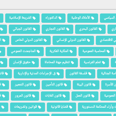
 السياسي
الأملاك الوطنية
الدكتوراه
الشريعة الإسلامية
اري
القانون البحري
القانون التجاري
القانون الجبائي
لي الاقتصادي
القانون الدولي الإنساني
القانون الدولي الخاص
ا
المحاسبة العمومية
الملكية الفكرية
المناجمنت العمومي
ة
تعلم الفرنسية
تنظيم مهنة المحاماة
حقوق الإنسان
سة الجنائية
فلسفة القانون
ق. الإجراءات المدنية والإدارية
قان
ن الأسرة
قانون البيئة
قانون التأمين
قانون التعمير
ق
العمومية
قانون العمل
قانون الغابات
قانون المرور
ق
 وآراء المحكمة الدستورية
قضايا قانونية
قوانين وتشريعات