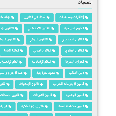
التسميات
إتفاقيات ومعاهدات
أسئلة في القانون
الإقتصاد
العلوم السياسية
القانون الإجتماعي
القانون الإد
القانون الدستوري
القانون الدولي
القانون الدو
القانون العقاري
القانون المدني
المالية العامة
الموارد البشرية
النظم الإنتخابية
تعلم الإنجليزي
دليل الطالب
عقود نموذجية
علم الإجرام والسيا
قانون الإجراءات الجزائية
قانون الإستهلاك
قانو
قانون الجنسية
قانون الشركات
قانون الصفقات 
قانون مكافحة الفساد
قانون نزع الملكية
قرارات