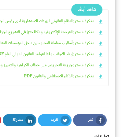
شاهد أيضًا
مذكرة ماستر: النظام القانوني للهيئات الاستشارية لدى رئيس الجمهو
مذكرة ماستر: القرصنة الإلكترونية ومكافحتها في التشريع الجزائري
مذكرة ماستر: أساليب معاملة المحبوسين داخل المؤسسات العقابية 
مذكرة ماستر: إبعاد الأجانب وفقا لقواعد القانون الدولي العام PDF
مذكرة ماستر: جريمة التحريض على خطاب الكراهية والتمييز وفقا ل
مذكرة ماستر: الذكاء الاصطناعي والقانون PDF
نشر
تغريد
مشاركة
LinkedIn
Twitter
Facebook