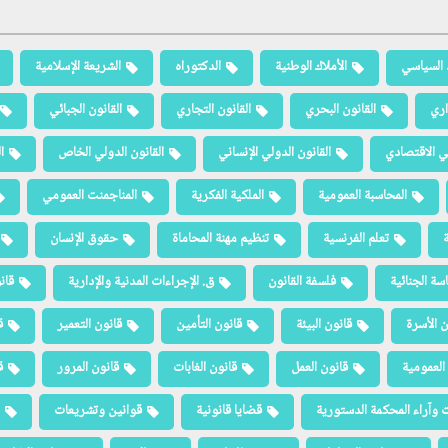
 السياسي
الأملاك الوطنية
الدكتوراه
الشريعة الإسلامية
اري
القانون البحري
القانون التجاري
القانون الجبائي
لي الاقتصادي
القانون الدولي الإنساني
القانون الدولي الخاص
ا
المحاسبة العمومية
الملكية الفكرية
المناجمنت العمومي
ة
تعلم الفرنسية
تنظيم مهنة المحاماة
حقوق الإنسان
سة الجنائية
فلسفة القانون
ق. الإجراءات المدنية والإدارية
قان
ن الأسرة
قانون البيئة
قانون التأمين
قانون التعمير
ق
العمومية
قانون العمل
قانون الغابات
قانون المرور
ق
 وآراء المحكمة الدستورية
قضايا قانونية
قوانين وتشريعات