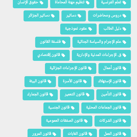
تعلم الفرنسية
تنظيم مهنة المحاماة
حقوق الإنسان
دروس ومحاضرات
دساتير
دساتير الجزائر
دليل الطالب
عقود نموذجية
علم الإجرام والسياسة الجنائية
فلسفة القانون
ق. الإجراءات المدنية والإدارية
قانون إقتصادي
قانون أعمال
قانون الإجراءات الجزائية
قانون الإستهلاك
قانون الأسرة
قانون البيئة
قانون التأمين
قانون التعمير
قانون الجمارك
قانون الجماعات المحلية
قانون الجنسية
قانون الشركات
قانون الصفقات العمومية
قانون العمل
قانون الغابات
قانون المرور