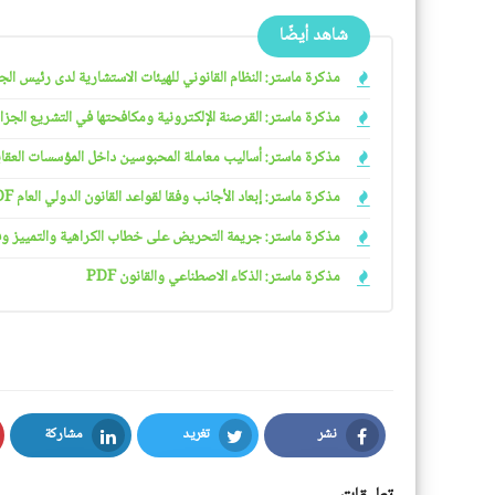
شاهد أيضًا
مذكرة ماستر: النظام القانوني للهيئات الاستشارية لدى رئيس الجمهو
مذكرة ماستر: القرصنة الإلكترونية ومكافحتها في التشريع الجزائري
مذكرة ماستر: أساليب معاملة المحبوسين داخل المؤسسات العقابية 
مذكرة ماستر: إبعاد الأجانب وفقا لقواعد القانون الدولي العام PDF
مذكرة ماستر: جريمة التحريض على خطاب الكراهية والتمييز وفقا ل
مذكرة ماستر: الذكاء الاصطناعي والقانون PDF
نشر
تغريد
مشاركة
LinkedIn
Twitter
Facebook