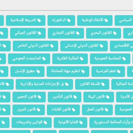
 السياسي
الأملاك الوطنية
الدكتوراه
الشريعة الإسلامية
اري
القانون البحري
القانون التجاري
القانون الجبائي
لي الاقتصادي
القانون الدولي الإنساني
القانون الدولي الخاص
ا
المحاسبة العمومية
الملكية الفكرية
المناجمنت العمومي
ة
تعلم الفرنسية
تنظيم مهنة المحاماة
حقوق الإنسان
سة الجنائية
فلسفة القانون
ق. الإجراءات المدنية والإدارية
قان
ن الأسرة
قانون البيئة
قانون التأمين
قانون التعمير
ق
العمومية
قانون العمل
قانون الغابات
قانون المرور
ق
 وآراء المحكمة الدستورية
قضايا قانونية
قوانين وتشريعات