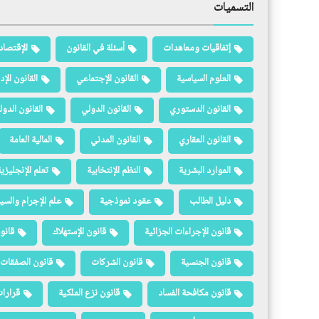
التسميات
إتفاقيات ومعاهدات
أسئلة في القانون
الإقتصاد
العلوم السياسية
القانون الإجتماعي
القانون الإد
القانون الدستوري
القانون الدولي
القانون الدو
القانون العقاري
القانون المدني
المالية العامة
الموارد البشرية
النظم الإنتخابية
تعلم الإنجليزي
دليل الطالب
عقود نموذجية
علم الإجرام والسيا
قانون الإجراءات الجزائية
قانون الإستهلاك
قانو
قانون الجنسية
قانون الشركات
قانون الصفقات 
قانون مكافحة الفساد
قانون نزع الملكية
قرارات