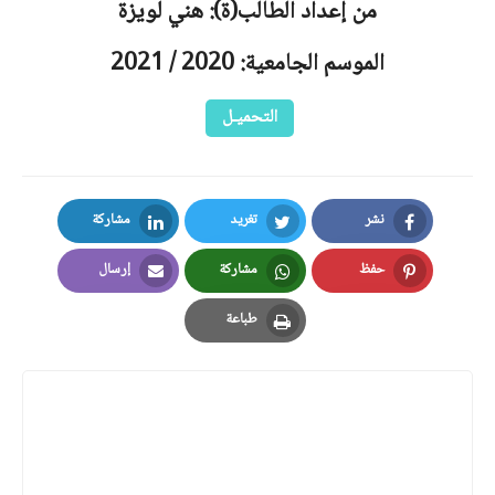
من إعداد الطالب(ة): هني لويزة
الموسم الجامعية: 2020 / 2021
التحميـل
نشر
تغريد
مشاركة
LinkedIn
Twitter
Facebook
حفظ
مشاركة
إرسال
Email
Whatsapp
Pinterest
طباعة
Print
تعليقات
ليست هناك تعليقات
إرسال تعليق
عرض التعليقات فقط
عرض التعليقات والردود