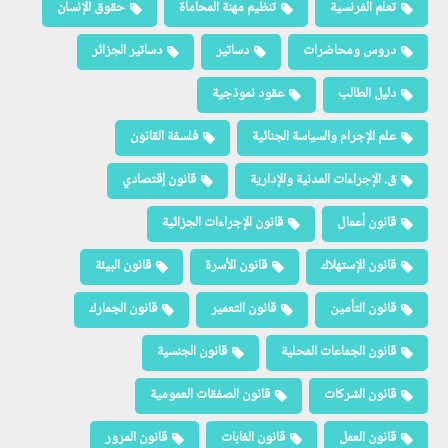
تعلم الفرنسية
تنظيم مهنة المحاماة
حقوق الإنسان
دروس ومحاضرات
دساتير
دساتير الجزائر
دليل الطالب
عقود نموذجية
علم الإجرام والسياسة الجنائية
فلسفة القانون
ق. الإجراءات المدنية والإدارية
قانون إقتصادي
قانون أعمال
قانون الإجراءات الجزائية
قانون الإستهلاك
قانون الأسرة
قانون البيئة
قانون التأمين
قانون التعمير
قانون الجمارك
قانون الجماعات المحلية
قانون الجنسية
قانون الشركات
قانون الصفقات العمومية
قانون العمل
قانون الغابات
قانون المرور