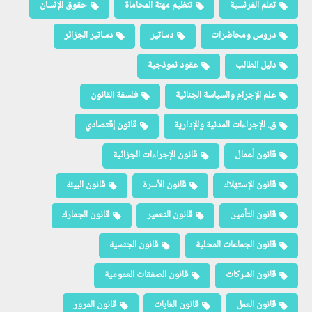
تعلم الفرنسية
تنظيم مهنة المحاماة
حقوق الإنسان
دروس ومحاضرات
دساتير
دساتير الجزائر
دليل الطالب
عقود نموذجية
علم الإجرام والسياسة الجنائية
فلسفة القانون
ق. الإجراءات المدنية والإدارية
قانون إقتصادي
قانون أعمال
قانون الإجراءات الجزائية
قانون الإستهلاك
قانون الأسرة
قانون البيئة
قانون التأمين
قانون التعمير
قانون الجمارك
قانون الجماعات المحلية
قانون الجنسية
قانون الشركات
قانون الصفقات العمومية
قانون العمل
قانون الغابات
قانون المرور