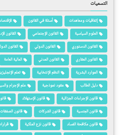
التسميات
إتفاقيات ومعاهدات
أسئلة في القانون
الإقتصاد
العلوم السياسية
القانون الإجتماعي
القانون الإد
القانون الدستوري
القانون الدولي
القانون الدو
القانون العقاري
القانون المدني
المالية العامة
الموارد البشرية
النظم الإنتخابية
تعلم الإنجليزي
دليل الطالب
عقود نموذجية
علم الإجرام والسيا
قانون الإجراءات الجزائية
قانون الإستهلاك
قانو
قانون الجنسية
قانون الشركات
قانون الصفقات 
قانون مكافحة الفساد
قانون نزع الملكية
قرارات