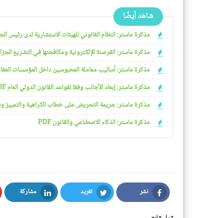
شاهد أيضًا
مذكرة ماستر: النظام القانوني للهيئات الاستشارية لدى رئيس الجمهو
مذكرة ماستر: القرصنة الإلكترونية ومكافحتها في التشريع الجزائري
مذكرة ماستر: أساليب معاملة المحبوسين داخل المؤسسات العقابية 
مذكرة ماستر: إبعاد الأجانب وفقا لقواعد القانون الدولي العام PDF
مذكرة ماستر: جريمة التحريض على خطاب الكراهية والتمييز وفقا ل
مذكرة ماستر: الذكاء الاصطناعي والقانون PDF
نشر
تغريد
مشاركة
LinkedIn
Twitter
Facebook