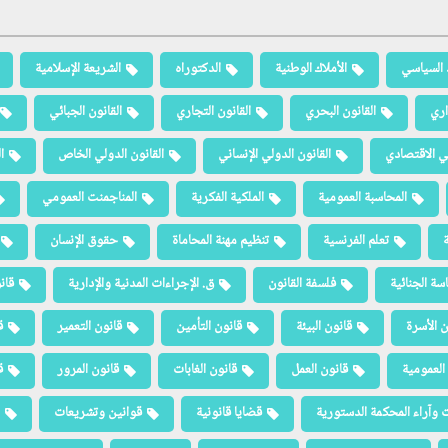
 السياسي
الأملاك الوطنية
الدكتوراه
الشريعة الإسلامية
اري
القانون البحري
القانون التجاري
القانون الجبائي
لي الاقتصادي
القانون الدولي الإنساني
القانون الدولي الخاص
ا
المحاسبة العمومية
الملكية الفكرية
المناجمنت العمومي
ة
تعلم الفرنسية
تنظيم مهنة المحاماة
حقوق الإنسان
سة الجنائية
فلسفة القانون
ق. الإجراءات المدنية والإدارية
قان
ن الأسرة
قانون البيئة
قانون التأمين
قانون التعمير
ق
العمومية
قانون العمل
قانون الغابات
قانون المرور
ق
 وآراء المحكمة الدستورية
قضايا قانونية
قوانين وتشريعات