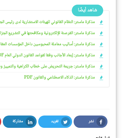
شاهد أيضًا
مذكرة ماستر: النظام القانوني للهيئات الاستشارية لدى رئيس الجمهو
مذكرة ماستر: القرصنة الإلكترونية ومكافحتها في التشريع الجزائري
مذكرة ماستر: أساليب معاملة المحبوسين داخل المؤسسات العقابية 
مذكرة ماستر: إبعاد الأجانب وفقا لقواعد القانون الدولي العام PDF
مذكرة ماستر: جريمة التحريض على خطاب الكراهية والتمييز وفقا ل
مذكرة ماستر: الذكاء الاصطناعي والقانون PDF
نشر
تغريد
مشاركة
LinkedIn
Twitter
Facebook