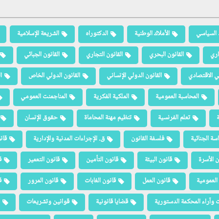
 السياسي
الأملاك الوطنية
الدكتوراه
الشريعة الإسلامية
اري
القانون البحري
القانون التجاري
القانون الجبائي
لي الاقتصادي
القانون الدولي الإنساني
القانون الدولي الخاص
ا
المحاسبة العمومية
الملكية الفكرية
المناجمنت العمومي
ة
تعلم الفرنسية
تنظيم مهنة المحاماة
حقوق الإنسان
سة الجنائية
فلسفة القانون
ق. الإجراءات المدنية والإدارية
قان
ن الأسرة
قانون البيئة
قانون التأمين
قانون التعمير
ق
العمومية
قانون العمل
قانون الغابات
قانون المرور
ق
 وآراء المحكمة الدستورية
قضايا قانونية
قوانين وتشريعات