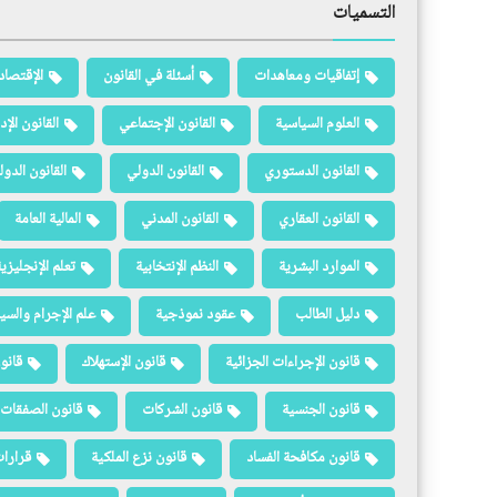
التسميات
إتفاقيات ومعاهدات
أسئلة في القانون
الإقتصاد
العلوم السياسية
القانون الإجتماعي
القانون الإد
القانون الدستوري
القانون الدولي
القانون الدو
القانون العقاري
القانون المدني
المالية العامة
الموارد البشرية
النظم الإنتخابية
تعلم الإنجليزي
دليل الطالب
عقود نموذجية
علم الإجرام والسيا
قانون الإجراءات الجزائية
قانون الإستهلاك
قانو
قانون الجنسية
قانون الشركات
قانون الصفقات 
قانون مكافحة الفساد
قانون نزع الملكية
قرارات