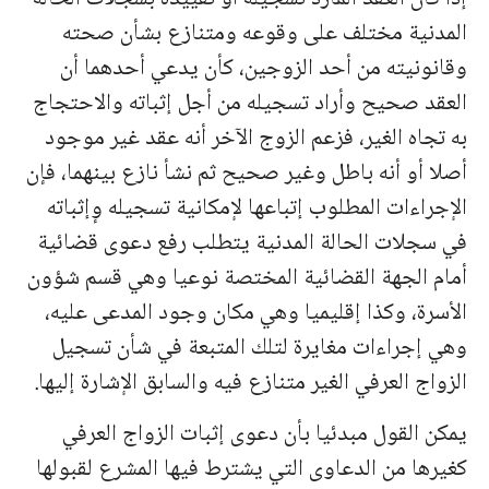
المدنية مختلف على وقوعه ومتنازع بشأن صحته
وقانونيته من أحد الزوجين، كأن يدعي أحدهما أن
العقد صحيح وأراد تسجيله من أجل إثباته والاحتجاج
به تجاه الغير، فزعم الزوج الآخر أنه عقد غير موجود
أصلا أو أنه باطل وغير صحيح ثم نشأ نازع بينهما، فإن
الإجراءات المطلوب إتباعها لإمكانية تسجيله وٕإثباته
في سجلات الحالة المدنية يتطلب رفع دعوى قضائية
أمام الجهة القضائية المختصة نوعيا وهي قسم شؤون
الأسرة، وكذا إقليميا وهي مكان وجود المدعى عليه،
وهي إجراءات مغايرة لتلك المتبعة في شأن تسجيل
الزواج العرفي الغير متنازع فيه والسابق الإشارة إليها.
يمكن القول مبدئيا بأن دعوى إثبات الزواج العرفي
كغيرها من الدعاوى التي يشترط فيها المشرع لقبولها