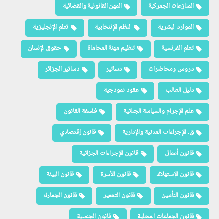
المنازعات الجمركية
المهن القانونية والقضائية
الموارد البشرية
النظم الإنتخابية
تعلم الإنجليزية
تعلم الفرنسية
تنظيم مهنة المحاماة
حقوق الإنسان
دروس ومحاضرات
دساتير
دساتير الجزائر
دليل الطالب
عقود نموذجية
علم الإجرام والسياسة الجنائية
فلسفة القانون
ق. الإجراءات المدنية والإدارية
قانون إقتصادي
قانون أعمال
قانون الإجراءات الجزائية
قانون الإستهلاك
قانون الأسرة
قانون البيئة
قانون التأمين
قانون التعمير
قانون الجمارك
قانون الجماعات المحلية
قانون الجنسية