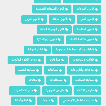
قانون الشركات
قانون الصفقات العمومية
قانون العمل
قانون الغابات
قانون المرور
قانون المنافسة
قانون الوظيفة العامة
قانون مكافحة الفساد
قانون نزع الملكية
قرارات وآراء المحكمة الدستورية
قضايا قانونية
قوانين وتشريعات
مداخلات
مدخل العلوم القانونية
مذكرات وأطروحات
مسابقات
مسابقة القضاء
مسابقة المحاماة
مصطلحات
مقالات
مقياس الإثبات
مقياس المنهجية
منازعات الضرائب
منازعات الضمان الاجتماعي
منوعات
نماذج أسئلة