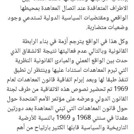
الاطراف المتعاقدة عند اتصال المعاهدة بمحيطها
الواقعي ومقتضيات السياسية الدولية تستدعي وجود
وضعيات متضاربة.
وكل هذا في الواقع يترجم أزمة في بناء الرابطة
القانونية وبالتالي عدم فعاليتها نتيجة الانشقاق الذي
حدث بين الواقع العملي والمبادئ القانونية النظرية
التي تبرم المعاهدات استنادا عليها وينتظر ان نطبق
تنفذ طبقا لها وبعد إبرام اتفاقية قانون المعاهدات لعام
1969 تم تحضير نصوص هذه الاتفاقية من طرف لجنة
القانون الدولي وعرضه على مؤتمر الأمم المتحدة حول
حول قانون المعاهدات التي تبني المعاهدة بعد دورتين
عقدتا في سنتي 1968 و 1969 بالنسبة للأرضية
التاريخية والسياسية قابلها الكثير بارتياح من أهم