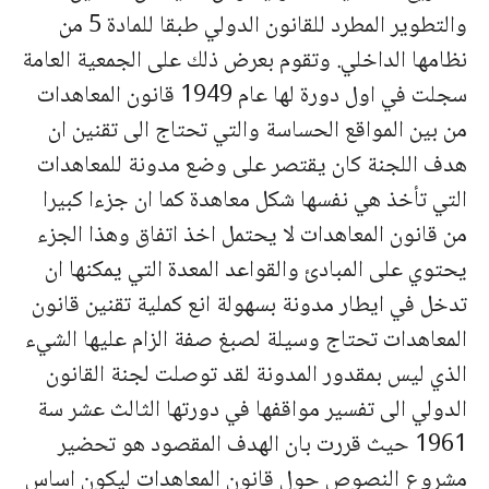
والتطوير المطرد للقانون الدولي طبقا للمادة 5 من
نظامها الداخلي. وتقوم بعرض ذلك على الجمعية العامة
سجلت في اول دورة لها عام 1949 قانون المعاهدات
من بين المواقع الحساسة والتي تحتاج الى تقنين ان
هدف اللجنة كان يقتصر على وضع مدونة للمعاهدات
التي تأخذ هي نفسها شكل معاهدة كما ان جزءا كبيرا
من قانون المعاهدات لا يحتمل اخذ اتفاق وهذا الجزء
يحتوي على المبادئ والقواعد المعدة التي يمكنها ان
تدخل في ايطار مدونة بسهولة انع كملية تقنين قانون
المعاهدات تحتاج وسيلة لصبغ صفة الزام عليها الشيء
الذي ليس بمقدور المدونة لقد توصلت لجنة القانون
الدولي الى تفسير مواقفها في دورتها الثالث عشر سة
1961 حيث قررت بان الهدف المقصود هو تحضير
مشروع النصوص حول قانون المعاهدات ليكون اساس