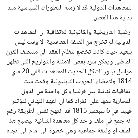
للمعاهدات الدولية قد لا زمته التطورات السياسية منذ
بداية هذا العصر.
ارضية التاريخية والقانونية للاتفاقية ان المعاهدات
الدولية لم تخرج من الصفة التعاقدية الا وقت ليس
ببعيد حيث كانت تخضع لنظام العقد الى منتصف القرن
الماضي ويمكن سرد بعض الامثلة والتواريخ التي تظهر
مراسل تبلور الشكل الحديث للمعاهدات ففي 20 ماي
1814 ولامضاء الحروب النابليونية وقعت ست
اتفاقيات ثنائية بين فرنسا وكل واحدة من الدول
المحاربة معها على انفراد كما ان العهد النهائي لمؤتمر
فيينا في 6 سبتمبر 1815 قد انتهج نفس الطريقة رغم
انه جمع في ملف واحد كل معاهدة الثنائية ليصبح هذا
الملف او وثيقة جماعية وهي خطوة الى امام الى اتجاه