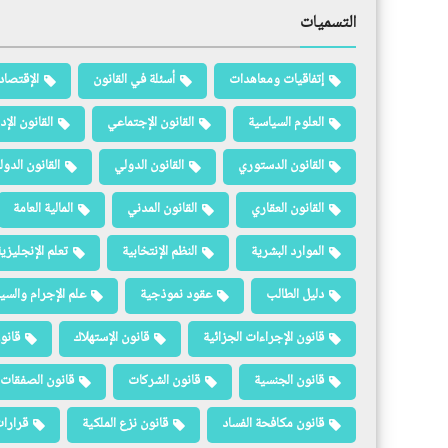
التسميات
إتفاقيات ومعاهدات
أسئلة في القانون
الإقتصاد
العلوم السياسية
القانون الإجتماعي
القانون الإد
القانون الدستوري
القانون الدولي
القانون الدو
القانون العقاري
القانون المدني
المالية العامة
الموارد البشرية
النظم الإنتخابية
تعلم الإنجليزي
دليل الطالب
عقود نموذجية
علم الإجرام والسيا
قانون الإجراءات الجزائية
قانون الإستهلاك
قانو
قانون الجنسية
قانون الشركات
قانون الصفقات 
قانون مكافحة الفساد
قانون نزع الملكية
قرارات