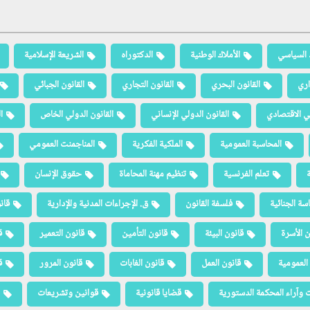
 السياسي
الأملاك الوطنية
الدكتوراه
الشريعة الإسلامية
اري
القانون البحري
القانون التجاري
القانون الجبائي
لي الاقتصادي
القانون الدولي الإنساني
القانون الدولي الخاص
ا
المحاسبة العمومية
الملكية الفكرية
المناجمنت العمومي
ة
تعلم الفرنسية
تنظيم مهنة المحاماة
حقوق الإنسان
سة الجنائية
فلسفة القانون
ق. الإجراءات المدنية والإدارية
قان
ن الأسرة
قانون البيئة
قانون التأمين
قانون التعمير
ق
العمومية
قانون العمل
قانون الغابات
قانون المرور
ق
 وآراء المحكمة الدستورية
قضايا قانونية
قوانين وتشريعات